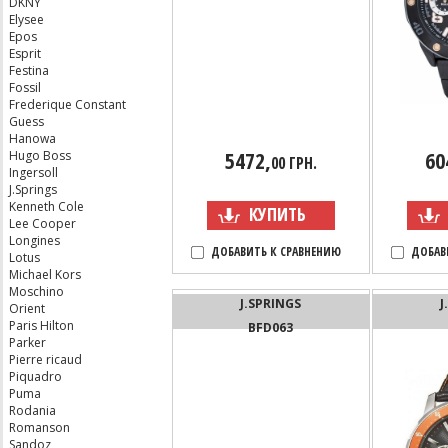
DKNY
Elysee
Epos
Esprit
Festina
Fossil
Frederique Constant
Guess
Hanowa
5472,
60
Hugo Boss
00 ГРН.
Ingersoll
J.Springs
Kenneth Cole
КУПИТЬ
Lee Cooper
Longines
ДОБАВИТЬ К СРАВНЕНИЮ
ДОБАВ
Lotus
Michael Kors
Moschino
J.SPRINGS
J
Orient
Paris Hilton
BFD063
Parker
Pierre ricaud
Piquadro
Puma
Rodania
Romanson
Sandoz