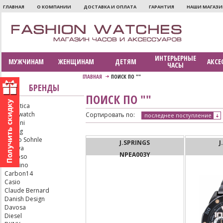
ГЛАВНАЯ
О КОМПАНИИ
ДОСТАВКА И ОПЛАТА
ГАРАНТИЯ
НАШИ МАГАЗ
ИНТЕРЬЕРНЫЕ
МУЖЧИНАМ
ЖЕНЩИНАМ
ДЕТЯМ
АКСЕ
ЧАСЫ
ГЛАВНАЯ
ПОИСК ПО ""
БРЕНДЫ
ПОИСК ПО ""
Adriatica
Aerowatch
Сортировать по:
последнее поступление
Armani
Bering
Bruno Sohnle
J.SPRINGS
J
Bulova
NPEA003Y
Calypso
Candino
Carbon14
Casio
Claude Bernard
Danish Design
Davosa
Diesel