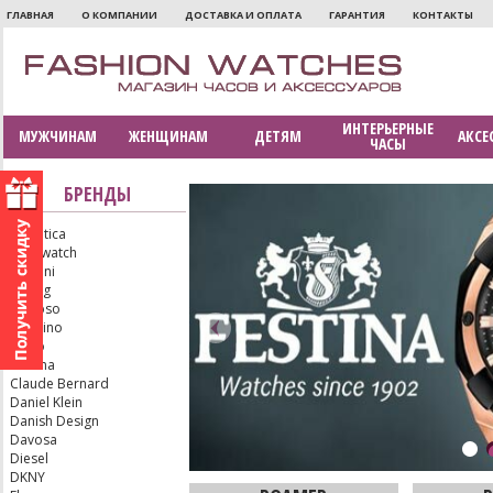
ГЛАВНАЯ
О КОМПАНИИ
ДОСТАВКА И ОПЛАТА
ГАРАНТИЯ
КОНТАКТЫ
ИНТЕРЬЕРНЫЕ
МУЖЧИНАМ
ЖЕНЩИНАМ
ДЕТЯМ
АКСЕ
ЧАСЫ
БРЕНДЫ
Adriatica
Aerowatch
Armani
Bering
Calypso
Candino
Casio
Certina
Claude Bernard
Daniel Klein
Danish Design
Davosa
Diesel
DKNY