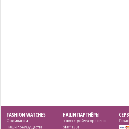
FASHION WATCHES
НАШИ ПАРТНЁРЫ
СЕР
О компании
вывоз строймусора цена
Гаран
Наши преимущества
pfaff 130s