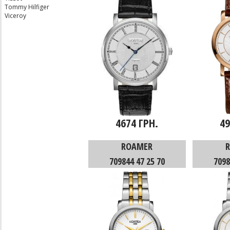
Tommy Hilfiger
Viceroy
4674 ГРН.
49
ROAMER
709844 47 25 70
7098