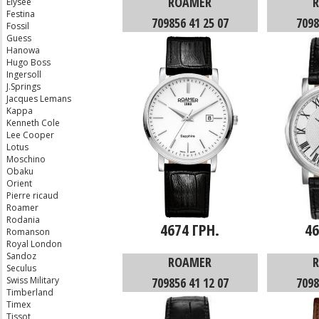
ROAMER
Elysee
Festina
709856 41 25 07
7098
Fossil
Guess
Hanowa
Hugo Boss
Ingersoll
J.Springs
Jacques Lemans
Kappa
Kenneth Cole
Lee Cooper
Lotus
Moschino
Obaku
Orient
Pierre ricaud
Roamer
Rodania
4674 ГРН.
46
Romanson
Royal London
Sandoz
ROAMER
Seculus
Swiss Military
709856 41 12 07
7098
Timberland
Timex
Tissot