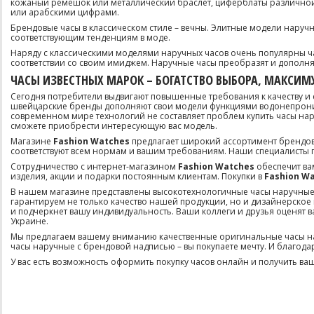
кожаный ремешок или металлический браслет, циферблаты различно
или арабскими цифрами.
Брендовые часы в классическом стиле – вечны. Элитные модели наручн
соответствующим тенденциям в моде.
Наряду с классическими моделями наручных часов очень популярны час
соответствии со своим имиджем. Наручные часы преобразят и дополня
ЧАСЫ ИЗВЕСТНЫХ МАРОК – БОГАТСТВО ВЫБОРА, МАКСИ
Сегодня потребители выдвигают повышенные требования к качеству и
швейцарские бренды дополняют свои модели функциями водонепроница
современном мире технологий не составляет проблем купить часы нар
сможете приобрести интересующую вас модель.
Магазине
Fashion Watches
предлагает широкий ассортимент брендов
соответствуют всем нормам и вашим требованиям. Наши специалисты 
Сотрудничество с интернет-магазином
Fashion Watches
обеспечит ва
изделия, акции и подарки постоянным клиентам. Покупки в
Fashion Wa
В нашем магазине представлены высокотехнологичные часы наручные ведущ
гарантируем не только качество нашей продукции, но и дизайнерское
и подчеркнет вашу индивидуальность. Ваши коллеги и друзья оценят 
Украине.
Мы предлагаем вашему вниманию качественные оригинальные часы нару
часы наручные с брендовой надписью – вы покупаете мечту. И благода
У вас есть возможность оформить покупку часов онлайн и получить ваши