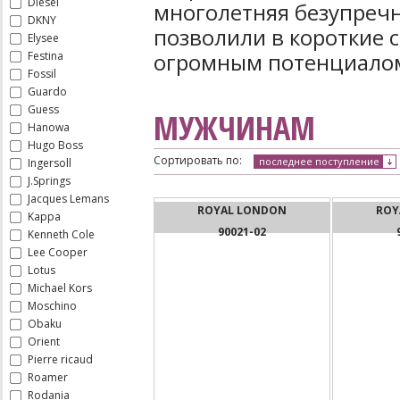
Diesel
многолетняя безупречн
DKNY
позволили в короткие с
Elysee
огромным потенциало
Festina
Fossil
Guardo
Guess
МУЖЧИНАМ
Hanowa
Hugo Boss
Сортировать по:
последнее поступление
Ingersoll
J.Springs
Jacques Lemans
ROYAL LONDON
ROY
Kappa
90021-02
Kenneth Cole
Lee Cooper
Lotus
Michael Kors
Moschino
Obaku
Orient
Pierre ricaud
Roamer
Rodania