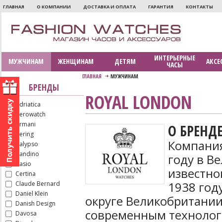
ГЛАВНАЯ
О КОМПАНИИ
ДОСТАВКА И ОПЛАТА
ГАРАНТИЯ
КОНТАКТЫ
ИНТЕРЬЕРНЫЕ
МУЖЧИНАМ
ЖЕНЩИНАМ
ДЕТЯМ
АКСЕ
ЧАСЫ
ГЛАВНАЯ
МУЖЧИНАМ
БРЕНДЫ
ROYAL LONDON
Adriatica
Aerowatch
Armani
О БРЕНД
Bering
Компания
Calypso
Candino
году в В
Casio
известно
Certina
1938 год
Claude Bernard
Daniel Klein
округе Великобритании
Danish Design
современным технолог
Davosa