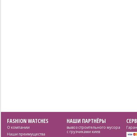
FASHION WATCHES
НАШИ ПАРТНЁРЫ
СЕР
О компании
вывоз строительного мусора
Гаран
с грузчиками киев
Наши преимущества