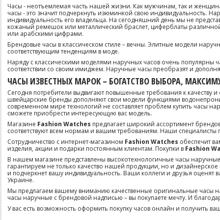
Часы - неотъемлемая часть нашей жизни. Как мужчинам, так и женщина
часы - это значит подчеркнуть изюминкой свою индивидуальность. Нару
индивидуальность его владельца. На сегодняшний день мы не предста
кожаный ремешок или металлический браслет, циферблаты различно
или арабскими цифрами.
Брендовые часы в классическом стиле – вечны. Элитные модели наручн
соответствующим тенденциям в моде.
Наряду с классическими моделями наручных часов очень популярны час
соответствии со своим имиджем. Наручные часы преобразят и дополня
ЧАСЫ ИЗВЕСТНЫХ МАРОК – БОГАТСТВО ВЫБОРА, МАКСИ
Сегодня потребители выдвигают повышенные требования к качеству и
швейцарские бренды дополняют свои модели функциями водонепроница
современном мире технологий не составляет проблем купить часы нар
сможете приобрести интересующую вас модель.
Магазине
Fashion Watches
предлагает широкий ассортимент брендов
соответствуют всем нормам и вашим требованиям. Наши специалисты 
Сотрудничество с интернет-магазином
Fashion Watches
обеспечит ва
изделия, акции и подарки постоянным клиентам. Покупки в
Fashion Wa
В нашем магазине представлены высокотехнологичные часы наручные ведущ
гарантируем не только качество нашей продукции, но и дизайнерское
и подчеркнет вашу индивидуальность. Ваши коллеги и друзья оценят 
Украине.
Мы предлагаем вашему вниманию качественные оригинальные часы нару
часы наручные с брендовой надписью – вы покупаете мечту. И благода
У вас есть возможность оформить покупку часов онлайн и получить ваши