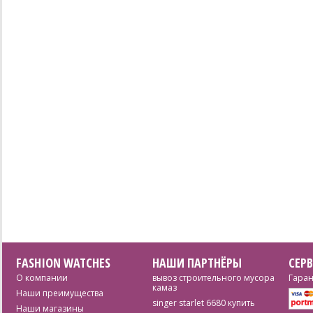
FASHION WATCHES
НАШИ ПАРТНЁРЫ
СЕР
О компании
вывоз строительного мусора
Гаран
камаз
Наши преимущества
singer starlet 6680 купить
Наши магазины