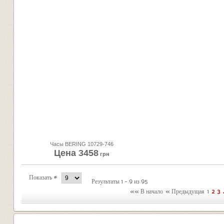
Часы BERING 10729-746
Цена
3458
грн
Показать #
Результаты 1 - 9 из 95
«« В начало
« Предыдущая
1
2
3