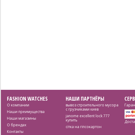
FASHION WATCHES
НАШИ ПАРТНЁРЫ
СЕР
О компании
вывоз строительного мусора
Гаран
с грузчиками киев
Наши преимущества
janome excellent lock 777
Наши магазины
купить
Доста
О брендах
сітка на гіпсокартон
Контакты