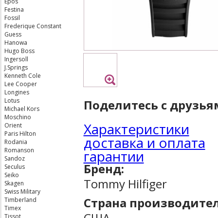
Epos
Festina
Fossil
Frederique Constant
Guess
Hanowa
Hugo Boss
Ingersoll
J.Springs
Kenneth Cole
Lee Cooper
Longines
Lotus
Поделитесь с друзья
Michael Kors
Moschino
Характеристики
Orient
Paris Hilton
доставка и оплата
Rodania
Romanson
гарантии
Sandoz
Бренд:
Seculus
Seiko
Tommy Hilfiger
Skagen
Swiss Military
Страна производител
Timberland
Timex
США
Tissot