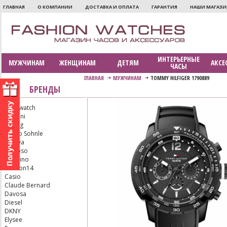
ГЛАВНАЯ
О КОМПАНИИ
ДОСТАВКА И ОПЛАТА
ГАРАНТИЯ
НАШИ МАГАЗ
ИНТЕРЬЕРНЫЕ
МУЖЧИНАМ
ЖЕНЩИНАМ
ДЕТЯМ
АКСЕ
ЧАСЫ
ГЛАВНАЯ
МУЖЧИНАМ
TOMMY HILFIGER 1790889
БРЕНДЫ
Aerowatch
Armani
Bering
Bruno Sohnle
Bulova
Calypso
Candino
Carbon14
Casio
Claude Bernard
Davosa
Diesel
DKNY
Elysee