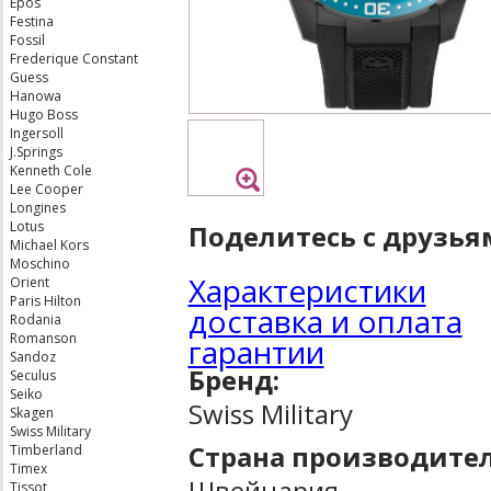
Epos
Festina
Fossil
Frederique Constant
Guess
Hanowa
Hugo Boss
Ingersoll
J.Springs
Kenneth Cole
Lee Cooper
Longines
Lotus
Поделитесь с друзья
Michael Kors
Moschino
Характеристики
Orient
Paris Hilton
доставка и оплата
Rodania
Romanson
гарантии
Sandoz
Бренд:
Seculus
Seiko
Swiss Military
Skagen
Swiss Military
Страна производител
Timberland
Timex
Швейцария
Tissot