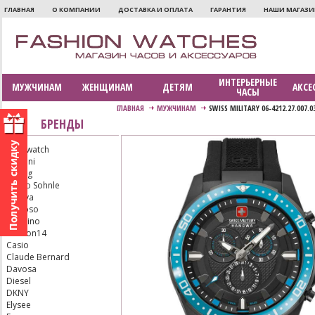
ГЛАВНАЯ
О КОМПАНИИ
ДОСТАВКА И ОПЛАТА
ГАРАНТИЯ
НАШИ МАГАЗ
ИНТЕРЬЕРНЫЕ
МУЖЧИНАМ
ЖЕНЩИНАМ
ДЕТЯМ
АКСЕ
ЧАСЫ
ГЛАВНАЯ
МУЖЧИНАМ
SWISS MILITARY 06-4212.27.007.0
БРЕНДЫ
Aerowatch
Armani
Bering
Bruno Sohnle
Bulova
Calypso
Candino
Carbon14
Casio
Claude Bernard
Davosa
Diesel
DKNY
Elysee