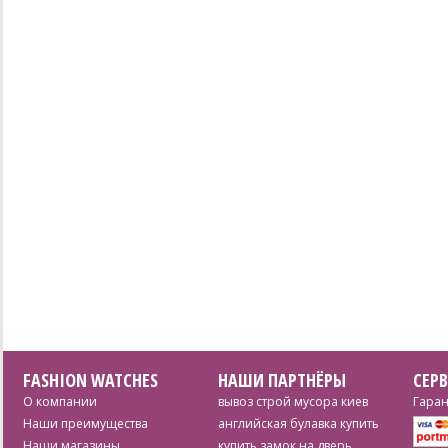
FASHION WATCHES
НАШИ ПАРТНЁРЫ
СЕР
О компании
вывоз строй мусора киев
Гаран
Наши преимущества
английская булавка купить
Наши магазины
купить замок на дверь