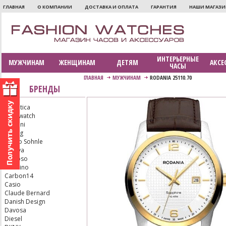
ГЛАВНАЯ
О КОМПАНИИ
ДОСТАВКА И ОПЛАТА
ГАРАНТИЯ
НАШИ МАГАЗ
ИНТЕРЬЕРНЫЕ
МУЖЧИНАМ
ЖЕНЩИНАМ
ДЕТЯМ
АКСЕ
ЧАСЫ
ГЛАВНАЯ
МУЖЧИНАМ
RODANIA 25110.70
БРЕНДЫ
Adriatica
Aerowatch
Armani
Bering
Bruno Sohnle
Bulova
Calypso
Candino
Carbon14
Casio
Claude Bernard
Danish Design
Davosa
Diesel