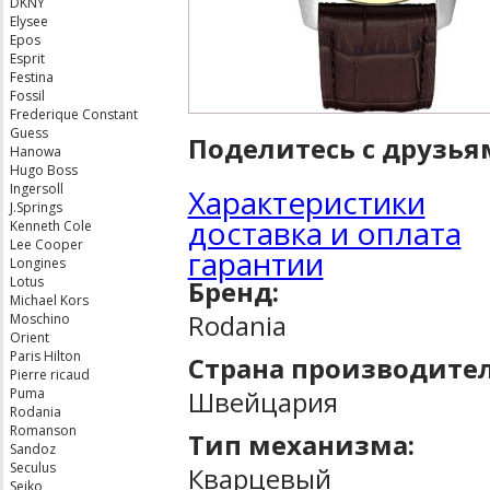
DKNY
Elysee
Epos
Esprit
Festina
Fossil
Frederique Constant
Guess
Поделитесь с друзья
Hanowa
Hugo Boss
Ingersoll
Характеристики
J.Springs
доставка и оплата
Kenneth Cole
Lee Cooper
гарантии
Longines
Lotus
Бренд:
Michael Kors
Rodania
Moschino
Orient
Paris Hilton
Страна производител
Pierre ricaud
Швейцария
Puma
Rodania
Romanson
Тип механизма:
Sandoz
Seculus
Кварцевый
Seiko