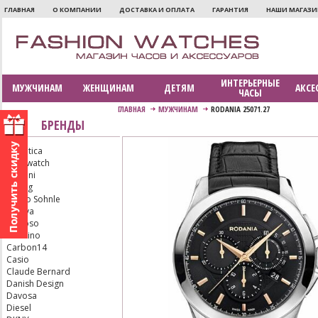
ГЛАВНАЯ
О КОМПАНИИ
ДОСТАВКА И ОПЛАТА
ГАРАНТИЯ
НАШИ МАГАЗ
ИНТЕРЬЕРНЫЕ
МУЖЧИНАМ
ЖЕНЩИНАМ
ДЕТЯМ
АКСЕ
ЧАСЫ
ГЛАВНАЯ
МУЖЧИНАМ
RODANIA 25071.27
БРЕНДЫ
Adriatica
Aerowatch
Armani
Bering
Bruno Sohnle
Bulova
Calypso
Candino
Carbon14
Casio
Claude Bernard
Danish Design
Davosa
Diesel