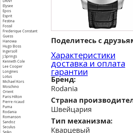
DKNY
Elysee
Epos
Esprit
Festina
Fossil
Frederique Constant
Guess
Поделитесь с друзья
Hanowa
Hugo Boss
Ingersoll
Характеристики
J.Springs
доставка и оплата
Kenneth Cole
Lee Cooper
гарантии
Longines
Lotus
Бренд:
Michael Kors
Rodania
Moschino
Orient
Paris Hilton
Страна производител
Pierre ricaud
Швейцария
Puma
Rodania
Romanson
Тип механизма:
Sandoz
Seculus
Кварцевый
Seiko