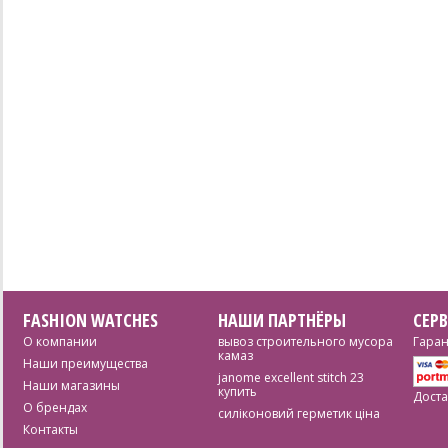
FASHION WATCHES
НАШИ ПАРТНЁРЫ
СЕР
О компании
вывоз строительного мусора
Гаран
камаз
Наши преимущества
janome excellent stitch 23
Наши магазины
купить
Доста
О брендах
силіконовий герметик ціна
Контакты