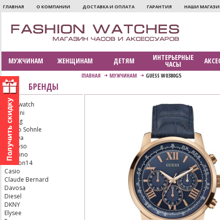
ГЛАВНАЯ
О КОМПАНИИ
ДОСТАВКА И ОПЛАТА
ГАРАНТИЯ
НАШИ МАГАЗ
ИНТЕРЬЕРНЫЕ
МУЖЧИНАМ
ЖЕНЩИНАМ
ДЕТЯМ
АКСЕ
ЧАСЫ
ГЛАВНАЯ
МУЖЧИНАМ
GUESS W0380G5
БРЕНДЫ
Aerowatch
Armani
Bering
Bruno Sohnle
Bulova
Calypso
Candino
Carbon14
Casio
Claude Bernard
Davosa
Diesel
DKNY
Elysee