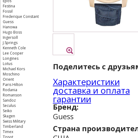
Epos
Festina
Fossil
Frederique Constant
Guess
Hanowa
Hugo Boss
Ingersoll
J.Springs
Kenneth Cole
Lee Cooper
Longines
Lotus
Поделитесь с друзья
Michael Kors
Moschino
Характеристики
Orient
Paris Hilton
доставка и оплата
Rodania
Romanson
гарантии
Sandoz
Бренд:
Seculus
Seiko
Guess
Skagen
Swiss Military
Страна производител
Timberland
Timex
США
Tissot