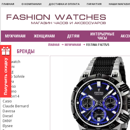
ГЛАВНАЯ
О КОМПАНИИ
ДОСТАВКА И ОПЛАТА
ГАРАНТИЯ
НАШИ МАГАЗ
ИНТЕРЬЕРНЫЕ
МУЖЧИНАМ
ЖЕНЩИНАМ
ДЕТЯМ
АКСЕ
ЧАСЫ
ГЛАВНАЯ
МУЖЧИНАМ
FESTINA F16775/5
БРЕНДЫ
Aerowatch
Armani
Bering
Bruno Sohnle
Bulova
Calypso
Candino
Carbon14
Casio
Claude Bernard
Davosa
Diesel
DKNY
Elysee