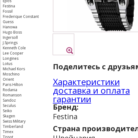
Epos
Festina
Fossil
Frederique Constant
Guess
Hanowa
Hugo Boss
Ingersoll
J.Springs
Kenneth Cole
Lee Cooper
Longines
Lotus
Поделитесь с друзья
Michael Kors
Moschino
Характеристики
Orient
Paris Hilton
доставка и оплата
Rodania
Romanson
гарантии
Sandoz
Бренд:
Seculus
Seiko
Festina
Skagen
Swiss Military
Страна производител
Timberland
Timex
Швейцария
Tissot