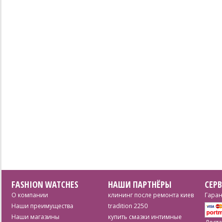
FASHION WATCHES
НАШИ ПАРТНЁРЫ
СЕР
О компании
клининг после ремонта киев
Гаран
Наши преимущества
tradition 2250
Наши магазины
купить смазки интимные