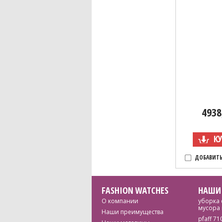
4938
К
ДОБАВИТЬ
FASHION WATCHES
НАШИ
О компании
уборка 
мусора 
Наши преимущества
pfaff 71