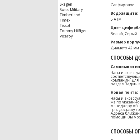
Skagen
Сапфировое
Swiss Military
Водозащита:
Timberland
5 ATM
Timex
Tissot
Цвет цифербл
Tommy Hilfiger
Белый, Серый
Viceroy
Размер корпу
Диаметр 42 мм
СПОСОБЫ ДО
Самовывоз из
Часы и аксессу
соответствующи
компании. Для 
раздел Задать 
Новая почта:
Часы и аксессу
же по указанно
менеджеру об э
грн. доставку 
Адреса ближайш
помощи Вы може
СПОСОБЫ О