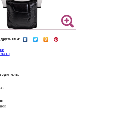
 друзьями:
ки
плата
водитель:
а:
я:
шок