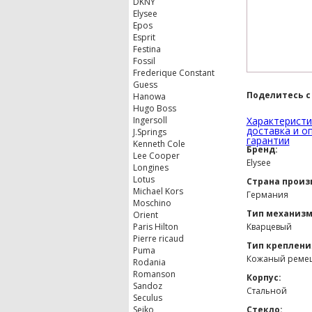
DKNY
Elysee
Epos
Esprit
Festina
Fossil
Frederique Constant
Guess
Поделитесь с
Hanowa
Hugo Boss
Ingersoll
Характеристи
доставка и о
J.Springs
гарантии
Kenneth Cole
Бренд:
Lee Cooper
Elysee
Longines
Lotus
Страна произ
Michael Kors
Германия
Moschino
Тип механизм
Orient
Paris Hilton
Кварцевый
Pierre ricaud
Тип креплени
Puma
Кожаный реме
Rodania
Romanson
Корпус:
Sandoz
Стальной
Seculus
Seiko
Стекло: