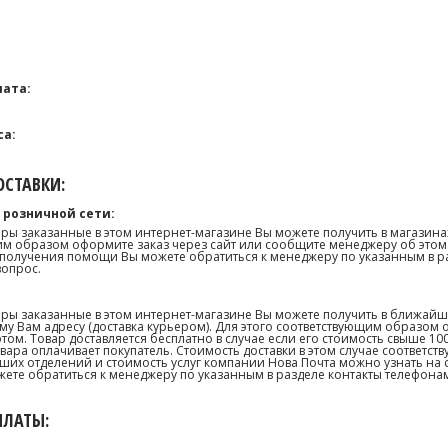
ата:
са:
СТАВКИ:
 розничной сети:
ары заказанные в этом интернет-магазине Вы можете получить в магазина
м образом оформите заказ через сайт или сообщите менеджеру об этом.
получения помощи Вы можете обратиться к менеджеру по указанным в р
вопрос.
ары заказанные в этом интернет-магазине Вы можете получить в ближай
му Вам адресу (доставка курьером). Для этого соответствующим образом 
том. Товар доставляется бесплатно в случае если его стоимость свыше 10
товара оплачивает покупатель. Стоимость доставки в этом случае соответс
их отделений и стоимость услуг компании Нова Почта можно узнать на сай
те обратиться к менеджеру по указанным в разделе контакты телефонам
ПЛАТЫ: