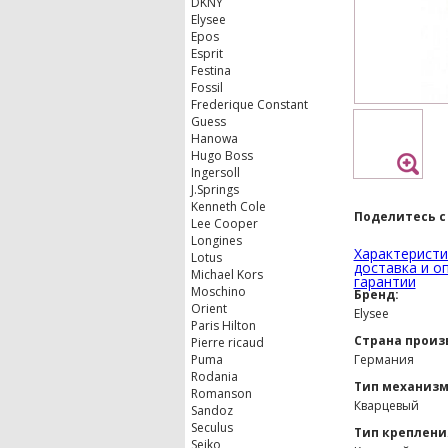
DKNY
Elysee
Epos
Esprit
Festina
Fossil
Frederique Constant
Guess
Hanowa
Hugo Boss
Ingersoll
J.Springs
Kenneth Cole
Поделитесь с
Lee Cooper
Longines
Характеристи
Lotus
доставка и о
Michael Kors
гарантии
Moschino
Бренд:
Orient
Elysee
Paris Hilton
Страна произ
Pierre ricaud
Puma
Германия
Rodania
Тип механизм
Romanson
Кварцевый
Sandoz
Seculus
Тип креплени
Seiko