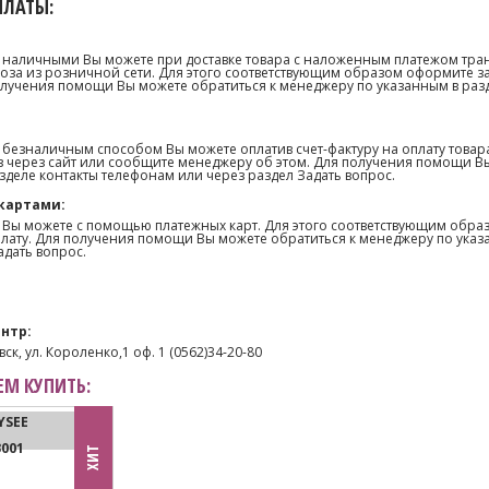
ПЛАТЫ:
 наличными Вы можете при доставке товара с наложенным платежом тра
оза из розничной сети. Для этого соответствующим образом оформите з
олучения помощи Вы можете обратиться к менеджеру по указанным в раз
 безналичным способом Вы можете оплатив счет-фактуру на оплату товар
 через сайт или сообщите менеджеру об этом. Для получения помощи В
зделе контакты телефонам или через раздел Задать вопрос.
картами:
 Вы можете с помощью платежных карт. Для этого соответствующим образ
лату. Для получения помощи Вы можете обратиться к менеджеру по указ
адать вопрос.
нтр:
ск, ул. Короленко,1 оф. 1 (0562)34-20-80
М КУПИТЬ:
YSEE
3001
ХИТ