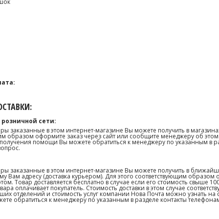
шок
ата:
СТАВКИ:
 розничной сети:
ары заказанные в этом интернет-магазине Вы можете получить в магазина
м образом оформите заказ через сайт или сообщите менеджеру об этом.
получения помощи Вы можете обратиться к менеджеру по указанным в р
вопрос.
ары заказанные в этом интернет-магазине Вы можете получить в ближай
му Вам адресу (доставка курьером). Для этого соответствующим образом 
том. Товар доставляется бесплатно в случае если его стоимость свыше 10
товара оплачивает покупатель. Стоимость доставки в этом случае соответс
их отделений и стоимость услуг компании Нова Почта можно узнать на сай
те обратиться к менеджеру по указанным в разделе контакты телефонам