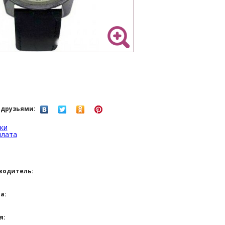
 друзьями:
ки
плата
водитель:
а:
я: