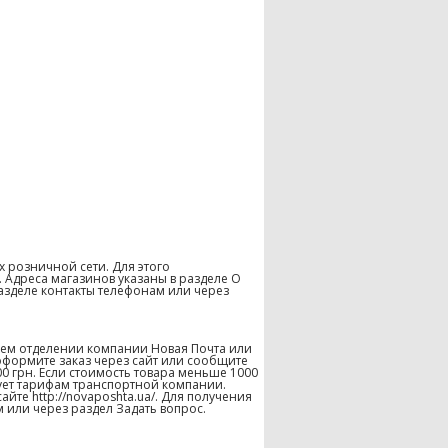
х розничной сети. Для этого
 Адреса магазинов указаны в разделе О
азделе контакты телефонам или через
шем отделении компании Новая Почта или
оформите заказ через сайт или сообщите
00 грн. Если стоимость товара меньше 1000
твует тарифам транспортной компании.
те http://novaposhta.ua/. Для получения
 или через раздел Задать вопрос.