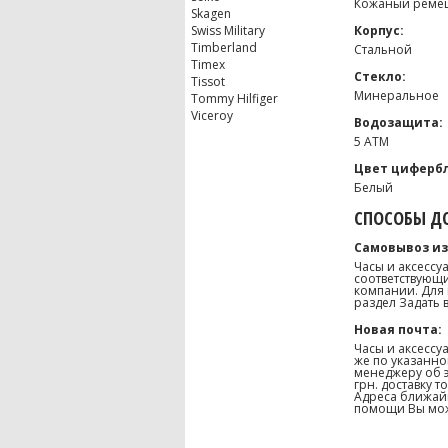
Кожаный реме
Skagen
Swiss Military
Корпус:
Timberland
Стальной
Timex
Стекло:
Tissot
Минеральное
Tommy Hilfiger
Viceroy
Водозащита:
5 ATM
Цвет цифербл
Белый
СПОСОБЫ ДО
Самовывоз из
Часы и аксессу
соответствующи
компании. Для 
раздел Задать 
Новая почта:
Часы и аксессу
же по указанно
менеджеру об э
грн. доставку 
Адреса ближайш
помощи Вы може