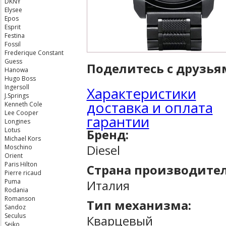
DKNY
Elysee
Epos
Esprit
Festina
Fossil
Frederique Constant
Guess
Поделитесь с друзья
Hanowa
Hugo Boss
Ingersoll
Характеристики
J.Springs
доставка и оплата
Kenneth Cole
Lee Cooper
гарантии
Longines
Lotus
Бренд:
Michael Kors
Diesel
Moschino
Orient
Paris Hilton
Страна производител
Pierre ricaud
Италия
Puma
Rodania
Romanson
Тип механизма:
Sandoz
Seculus
Кварцевый
Seiko