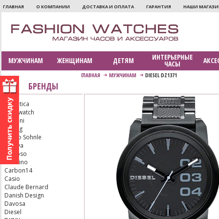
ГЛАВНАЯ
О КОМПАНИИ
ДОСТАВКА И ОПЛАТА
ГАРАНТИЯ
НАШИ МАГАЗ
ИНТЕРЬЕРНЫЕ
МУЖЧИНАМ
ЖЕНЩИНАМ
ДЕТЯМ
АКСЕ
ЧАСЫ
ГЛАВНАЯ
МУЖЧИНАМ
DIESEL DZ1371
БРЕНДЫ
Adriatica
Aerowatch
Armani
Bering
Bruno Sohnle
Bulova
Calypso
Candino
Carbon14
Casio
Claude Bernard
Danish Design
Davosa
Diesel