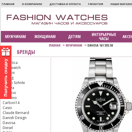
ГЛАВНАЯ
О КОМПАНИИ
ДОСТАВКА И ОПЛАТА
ГАРАНТИЯ
НАШИ МАГАЗ
ИНТЕРЬЕРНЫЕ
МУЖЧИНАМ
ЖЕНЩИНАМ
ДЕТЯМ
АКСЕ
ЧАСЫ
ГЛАВНАЯ
МУЖЧИНАМ
DAVOSA 161.555.50
БРЕНДЫ
Adriatica
Aerowatch
Armani
Bering
Bruno Sohnle
Bulova
Calypso
Candino
Carbon14
Casio
Claude Bernard
Danish Design
Davosa
Diesel