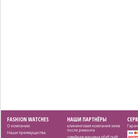
FASHION WATCHES
НАШИ ПАРТНЁРЫ
СЕР
О компании
клининговая компания киев
Гаран
после ремонта
Наши преимущества
швейная машина pfaff quilt