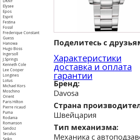
DKNY
Elysee
Epos
Esprit
Festina
Fossil
Frederique Constant
Guess
Поделитесь с друзья
Hanowa
Hugo Boss
Ingersoll
Характеристики
J.Springs
доставка и оплата
Kenneth Cole
Lee Cooper
гарантии
Longines
Lotus
Бренд:
Michael Kors
Davosa
Moschino
Orient
Paris Hilton
Страна производител
Pierre ricaud
Швейцария
Puma
Rodania
Romanson
Тип механизма:
Sandoz
Seculus
Механика с автоподза
Seiko