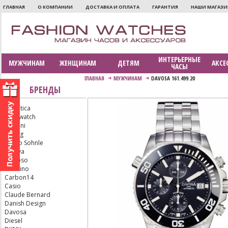
ГЛАВНАЯ
О КОМПАНИИ
ДОСТАВКА И ОПЛАТА
ГАРАНТИЯ
НАШИ МАГАЗ
ИНТЕРЬЕРНЫЕ
МУЖЧИНАМ
ЖЕНЩИНАМ
ДЕТЯМ
АКСЕ
ЧАСЫ
ГЛАВНАЯ
МУЖЧИНАМ
DAVOSA 161.499.20
БРЕНДЫ
Adriatica
Aerowatch
Armani
Bering
Bruno Sohnle
Bulova
Calypso
Candino
Carbon14
Casio
Claude Bernard
Danish Design
Davosa
Diesel