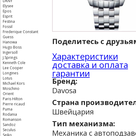
DKNY
Elysee
Epos
Esprit
Festina
Fossil
Frederique Constant
Guess
Поделитесь с друзья
Hanowa
Hugo Boss
Ingersoll
Характеристики
J.Springs
доставка и оплата
Kenneth Cole
Lee Cooper
гарантии
Longines
Lotus
Бренд:
Michael Kors
Davosa
Moschino
Orient
Paris Hilton
Страна производител
Pierre ricaud
Швейцария
Puma
Rodania
Romanson
Тип механизма:
Sandoz
Seculus
Механика с автоподза
Seiko