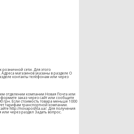
х розничной сети. Для этого
 Адреса магазинов указаны в разделе О
азделе контакты телефонам или через
шем отделении компании Новая Почта или
оформите заказ через сайт или сообщите
00 грн. Если стоимость товара меньше 1000
твует тарифам транспортной компании.
те http://novaposhta.ua/. Для получения
 или через раздел Задать вопрос.