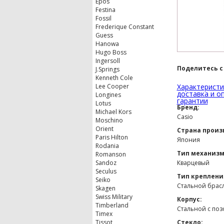
Epos
Festina
Fossil
Frederique Constant
Guess
Hanowa
Hugo Boss
Ingersoll
Поделитесь с
J.Springs
Kenneth Cole
Lee Cooper
Характеристи
доставка и о
Longines
гарантии
Lotus
Бренд:
Michael Kors
Casio
Moschino
Orient
Страна произ
Paris Hilton
Япония
Rodania
Тип механизм
Romanson
Sandoz
Кварцевый
Seculus
Тип креплени
Seiko
Стальной брас
Skagen
Swiss Military
Корпус:
Timberland
Стальной с поз
Timex
Tissot
Стекло: