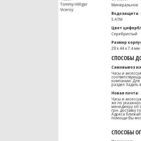
Tommy Hilfiger
Минеральное
Viceroy
Водозащита:
5 ATM
Цвет цифербл
Серебристый
Размер корпу
29 х 44 х 7.4 мм
СПОСОБЫ ДО
Самовывоз из
Часы и аксессу
соответствующи
компании. Для 
раздел Задать 
Новая почта:
Часы и аксессу
же по указанно
менеджеру об э
грн. доставку 
Адреса ближайш
помощи Вы може
СПОСОБЫ О