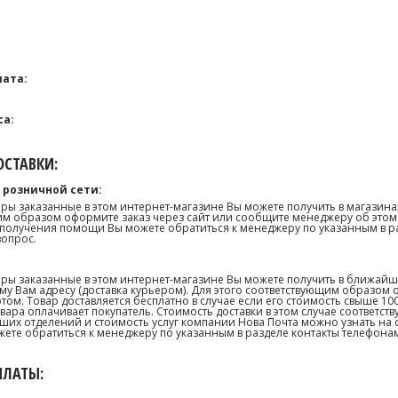
ата:
са:
СТАВКИ:
 розничной сети:
ары заказанные в этом интернет-магазине Вы можете получить в магазина
м образом оформите заказ через сайт или сообщите менеджеру об этом.
получения помощи Вы можете обратиться к менеджеру по указанным в р
вопрос.
ары заказанные в этом интернет-магазине Вы можете получить в ближай
му Вам адресу (доставка курьером). Для этого соответствующим образом 
том. Товар доставляется бесплатно в случае если его стоимость свыше 10
товара оплачивает покупатель. Стоимость доставки в этом случае соответс
их отделений и стоимость услуг компании Нова Почта можно узнать на сай
те обратиться к менеджеру по указанным в разделе контакты телефонам
ПЛАТЫ: