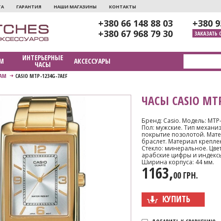
ТА
ГАРАНТИЯ
НАШИ МАГАЗИНЫ
КОНТАКТЫ
+380 66 148 88 03
+380 9
+380 67 968 79 30
ЗАКАЗАТЬ 
ИНТЕРЬЕРНЫЕ
М
АКСЕССУАРЫ
ЧАСЫ
АМ
CASIO MTP-1234G-7AEF
ЧАСЫ CASIO MTP
Бренд: Casio. Модель: MTP
Пол: мужские. Тип механи
покрытие позолотой. Матер
браслет. Материал креплен
Стекло: минеральное. Цвет
арабские цифры и индексы.
Ширина корпуса: 44 мм.
1163,
00 ГРН.
КУПИТЬ