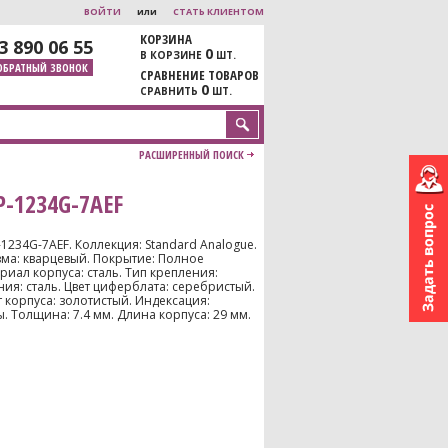
ВОЙТИ
или
СТАТЬ КЛИЕНТОМ
КОРЗИНА
3 890 06 55
0
В КОРЗИНЕ
ШТ.
ОБРАТНЫЙ ЗВОНОК
СРАВНЕНИЕ ТОВАРОВ
0
СРАВНИТЬ
ШТ.
РАСШИРЕННЫЙ ПОИСК
-1234G-7AEF
-1234G-7AEF. Коллекция: Standard Analogue.
зма: кварцевый. Покрытие: Полное
иал корпуса: сталь. Тип крепления:
ия: сталь. Цвет циферблата: серебристый.
 корпуса: золотистый. Индексация:
 Толщина: 7.4 мм. Длина корпуса: 29 мм.