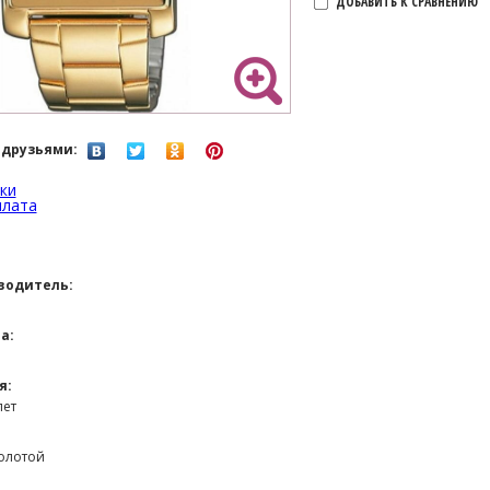
ДОБАВИТЬ К СРАВНЕНИЮ
 друзьями:
ки
плата
водитель:
а:
я:
лет
олотой