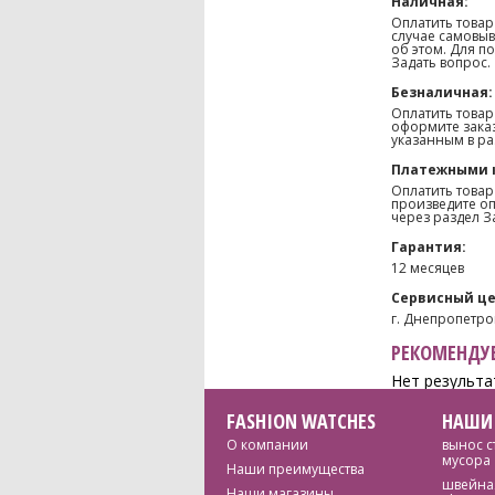
Наличная:
Оплатить товар
случае самовыв
об этом. Для п
Задать вопрос.
Безналичная:
Оплатить товар
оформите заказ
указанным в ра
Платежными 
Оплатить товар
произведите оп
через раздел З
Гарантия:
12 месяцев
Сервисный це
г. Днепропетров
РЕКОМЕНДУЕ
Нет результа
FASHION WATCHES
НАШИ
О компании
вынос с
мусора
Наши преимущества
швейная
Наши магазины