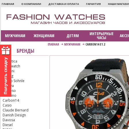
ГЛАВНАЯ
О КОМПАНИИ
ДОСТАВКА И ОПЛАТА
ГАРАНТИЯ
НАШИ МАГАЗ
ИНТЕРЬЕРНЫЕ
МУЖЧИНАМ
ЖЕНЩИНАМ
ДЕТЯМ
АКСЕ
ЧАСЫ
ГЛАВНАЯ
МУЖЧИНАМ
CARBON14 E1.2
БРЕНДЫ
Adriatica
Aerowatch
Armani
Bering
Bruno Sohnle
Bulova
Calypso
Candino
Carbon14
Casio
Claude Bernard
Danish Design
Davosa
Diesel