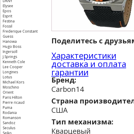
DKNY
Elysee
Epos
Esprit
Festina
Fossil
Frederique Constant
Guess
Поделитесь с друзья
Hanowa
Hugo Boss
Ingersoll
Характеристики
J.Springs
доставка и оплата
Kenneth Cole
Lee Cooper
гарантии
Longines
Lotus
Бренд:
Michael Kors
Carbon14
Moschino
Orient
Paris Hilton
Страна производител
Pierre ricaud
США
Puma
Rodania
Romanson
Тип механизма:
Sandoz
Seculus
Кварцевый
Seiko