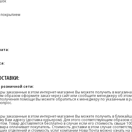
шок
D покрытием
ата:
са:
СТАВКИ:
 розничной сети:
ары заказанные в этом интернет-магазине Вы можете получить в магазина
м образом оформите заказ через сайт или сообщите менеджеру об этом.
получения помощи Вы можете обратиться к менеджеру по указанным в р
вопрос.
ары заказанные в этом интернет-магазине Вы можете получить в ближай
му Вам адресу (доставка курьером). Для этого соответствующим образом 
том. Товар доставляется бесплатно в случае если его стоимость свыше 10
товара оплачивает покупатель. Стоимость доставки в этом случае соответс
их отделений и стоимость услуг компании Нова Почта можно узнать на сай