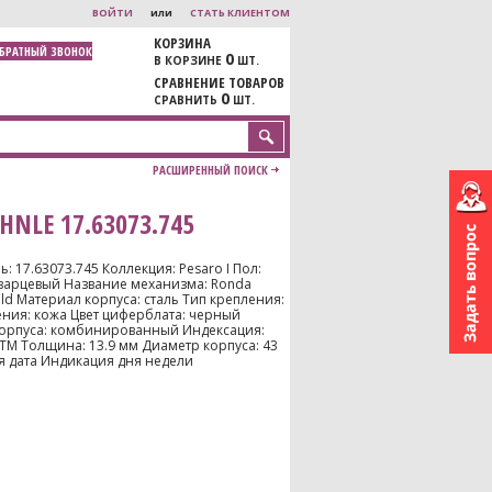
ВОЙТИ
или
СТАТЬ КЛИЕНТОМ
КОРЗИНА
ОБРАТНЫЙ ЗВОНОК
0
В КОРЗИНЕ
ШТ.
СРАВНЕНИЕ ТОВАРОВ
0
СРАВНИТЬ
ШТ.
РАСШИРЕННЫЙ ПОИСК
NLE 17.63073.745
: 17.63073.745 Коллекция: Pesaro I Пол:
варцевый Название механизма: Ronda
old Материал корпуса: сталь Тип крепления:
ния: кожа Цвет циферблата: черный
корпуса: комбинированный Индексация:
TM Толщина: 13.9 мм Диаметр корпуса: 43
 дата Индикация дня недели