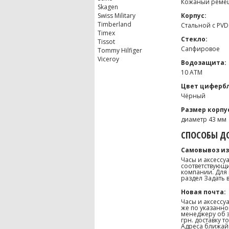
Кожаный реме
Skagen
Swiss Military
Корпус:
Timberland
Стальной с PV
Timex
Стекло:
Tissot
Сапфировое
Tommy Hilfiger
Viceroy
Водозащита:
10 ATM
Цвет цифербл
Чёрный
Размер корпу
диаметр 43 мм
СПОСОБЫ ДО
Самовывоз из
Часы и аксессу
соответствующи
компании. Для 
раздел Задать 
Новая почта:
Часы и аксессу
же по указанно
менеджеру об э
грн. доставку 
Адреса ближайш