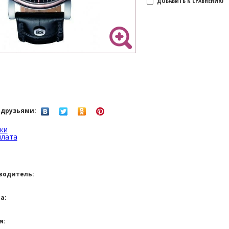
ДОБАВИТЬ К СРАВНЕНИЮ
 друзьями:
ки
плата
водитель:
а:
я: