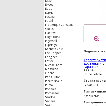
DKNY
Elysee
Epos
Esprit
Festina
Fossil
Frederique Constant
Guess
Hanowa
Hugo Boss
Ingersoll
J.Springs
Kenneth Cole
Поделитесь с
Lee Cooper
Longines
Характеристи
Lotus
доставка и о
Michael Kors
гарантии
Moschino
Бренд:
Orient
Bruno Sohnle
Paris Hilton
Страна произ
Pierre ricaud
Puma
Германия
Rodania
Тип механизм
Romanson
Кварцевый
Sandoz
Seculus
Тип креплени
Seiko