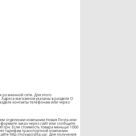
х розничной сети. Для этого
 Адреса магазинов указаны в разделе О
азделе контакты телефонам или через
шем отделении компании Новая Почта или
оформите заказ через сайт или сообщите
00 грн. Если стоимость товара меньше 1000
твует тарифам транспортной компании.
те http://novaposhta.ua/. Для получения