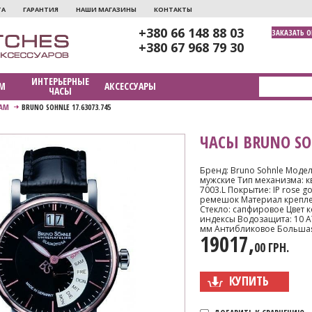
ТА
ГАРАНТИЯ
НАШИ МАГАЗИНЫ
КОНТАКТЫ
+380 66 148 88 03
ЗАКАЗАТЬ 
+380 67 968 79 30
ИНТЕРЬЕРНЫЕ
М
АКСЕССУАРЫ
ЧАСЫ
АМ
BRUNO SOHNLE 17.63073.745
ЧАСЫ BRUNO SOH
Бренд: Bruno Sohnle Модель
мужские Тип механизма: к
7003.L Покрытие: IP rose g
ремешок Материал крепле
Стекло: сапфировое Цвет 
индексы Водозащита: 10 A
мм Антибликовое Большая
19017,
00 ГРН.
КУПИТЬ