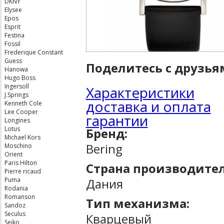
DKNY
Elysee
Epos
Esprit
Festina
Fossil
Frederique Constant
Guess
Поделитесь с друзья
Hanowa
Hugo Boss
Ingersoll
Характеристики
J.Springs
доставка и оплата
Kenneth Cole
Lee Cooper
гарантии
Longines
Lotus
Бренд:
Michael Kors
Bering
Moschino
Orient
Paris Hilton
Страна производител
Pierre ricaud
Дания
Puma
Rodania
Romanson
Тип механизма:
Sandoz
Seculus
Кварцевый
Seiko