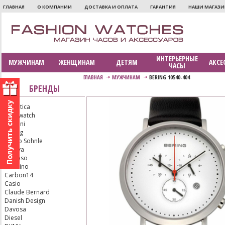
ГЛАВНАЯ
О КОМПАНИИ
ДОСТАВКА И ОПЛАТА
ГАРАНТИЯ
НАШИ МАГАЗ
ИНТЕРЬЕРНЫЕ
МУЖЧИНАМ
ЖЕНЩИНАМ
ДЕТЯМ
АКСЕ
ЧАСЫ
ГЛАВНАЯ
МУЖЧИНАМ
BERING 10540-404
БРЕНДЫ
Adriatica
Aerowatch
Armani
Bering
Bruno Sohnle
Bulova
Calypso
Candino
Carbon14
Casio
Claude Bernard
Danish Design
Davosa
Diesel