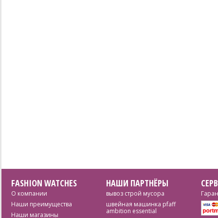
FASHION WATCHES
НАШИ ПАРТНЁРЫ
СЕР
О компании
вывоз строй мусора
Гаран
Наши преимущества
швейная машинка pfaff
ambition essential
Наши магазины