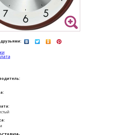
 друзьями:
ки
плата
водитель:
а:
ата:
истый
са:
мм