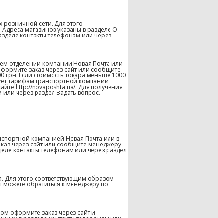
х розничной сети. Для этого
 Адреса магазинов указаны в разделе О
азделе контакты телефонам или через
шем отделении компании Новая Почта или
оформите заказ через сайт или сообщите
00 грн. Если стоимость товара меньше 1000
твует тарифам транспортной компании.
те http://novaposhta.ua/. Для получения
 или через раздел Задать вопрос.
нспортной компанией Новая Почта или в
аказ через сайт или сообщите менеджеру
деле контакты телефонам или через раздел
а. Для этого соответствующим образом
ы можете обратиться к менеджеру по
ом оформите заказ через сайт и