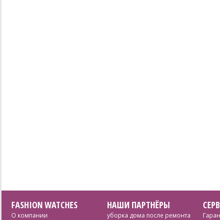
FASHION WATCHES
НАШИ ПАРТНЁРЫ
СЕР
О компании
уборка дома после ремонта
Гаран