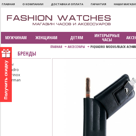
ГЛАВНАЯ
О КОМПАНИИ
ДОСТАВКА И ОПЛАТА
ГАРАНТИЯ
НАШИ МАГАЗ
ИНТЕРЬЕРНЫЕ
МУЖЧИНАМ
ЖЕНЩИНАМ
ДЕТЯМ
АКСЕ
ЧАСЫ
ГЛАВНАЯ
АКСЕССУАРЫ
PIQUADRO MODUS/BLACK AC948
БРЕНДЫ
Parker
Piquadro
Victorinox
Waterman