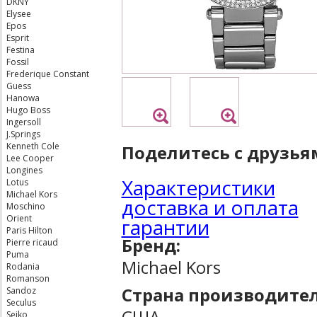
DKNY
Elysee
Epos
Esprit
Festina
Fossil
Frederique Constant
Guess
Hanowa
Hugo Boss
Ingersoll
J.Springs
Kenneth Cole
Поделитесь с друзья
Lee Cooper
Longines
Характеристики
Lotus
Michael Kors
доставка и оплата
Moschino
Orient
гарантии
Paris Hilton
Бренд:
Pierre ricaud
Puma
Michael Kors
Rodania
Romanson
Страна производител
Sandoz
Seculus
США
Seiko