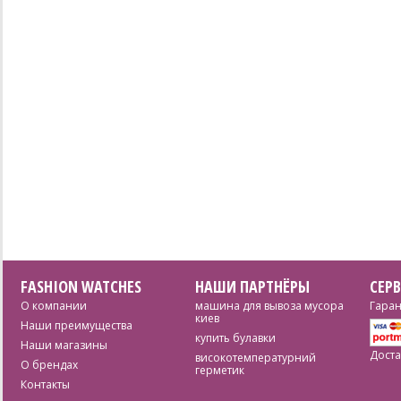
FASHION WATCHES
НАШИ ПАРТНЁРЫ
СЕР
О компании
машина для вывоза мусора
Гаран
киев
Наши преимущества
купить булавки
Наши магазины
Доста
високотемпературний
О брендах
герметик
Контакты