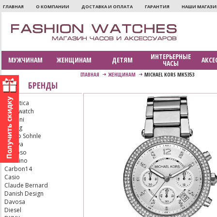
ГЛАВНАЯ
О КОМПАНИИ
ДОСТАВКА И ОПЛАТА
ГАРАНТИЯ
НАШИ МАГАЗ
ИНТЕРЬЕРНЫЕ
МУЖЧИНАМ
ЖЕНЩИНАМ
ДЕТЯМ
АКСЕ
ЧАСЫ
ГЛАВНАЯ
ЖЕНЩИНАМ
MICHAEL KORS MK5353
БРЕНДЫ
Adriatica
Aerowatch
Armani
Bering
Bruno Sohnle
Bulova
Calypso
Candino
Carbon14
Casio
Claude Bernard
Danish Design
Davosa
Diesel