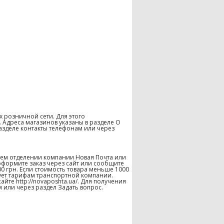
х розничной сети. Для этого
 Адреса магазинов указаны в разделе О
азделе контакты телефонам или через
шем отделении компании Новая Почта или
оформите заказ через сайт или сообщите
00 грн. Если стоимость товара меньше 1000
твует тарифам транспортной компании.
те http://novaposhta.ua/. Для получения
 или через раздел Задать вопрос.