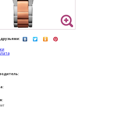
 друзьями:
ки
плата
водитель:
а:
я:
лет