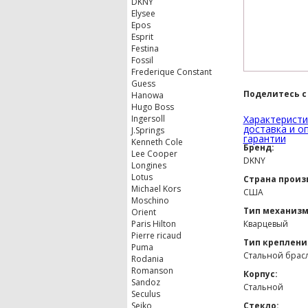
DKNY
Elysee
Epos
Esprit
Festina
Fossil
Frederique Constant
Guess
Поделитесь с
Hanowa
Hugo Boss
Ingersoll
Характеристи
доставка и о
J.Springs
гарантии
Kenneth Cole
Бренд:
Lee Cooper
DKNY
Longines
Lotus
Страна произ
Michael Kors
США
Moschino
Тип механизм
Orient
Paris Hilton
Кварцевый
Pierre ricaud
Тип креплени
Puma
Стальной брас
Rodania
Romanson
Корпус:
Sandoz
Стальной
Seculus
Seiko
Стекло: