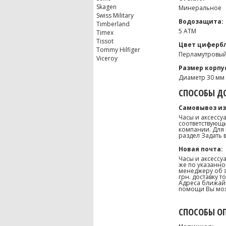
Skagen
Минеральное
Swiss Military
Водозащита:
Timberland
5 ATM
Timex
Tissot
Цвет цифербл
Tommy Hilfiger
Перламутровый
Viceroy
Размер корпу
Диаметр 30 мм
СПОСОБЫ ДО
Самовывоз из
Часы и аксессу
соответствующи
компании. Для 
раздел Задать 
Новая почта:
Часы и аксессу
же по указанно
менеджеру об э
грн. доставку 
Адреса ближайш
помощи Вы може
СПОСОБЫ О