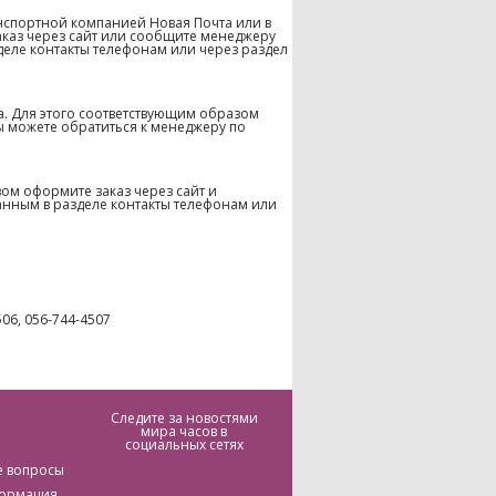
нспортной компанией Новая Почта или в
аказ через сайт или сообщите менеджеру
деле контакты телефонам или через раздел
а. Для этого соответствующим образом
ы можете обратиться к менеджеру по
ом оформите заказ через сайт и
анным в разделе контакты телефонам или
506, 056-744-4507
Следите за новостями
мира часов в
социальных сетях
е вопросы
формация