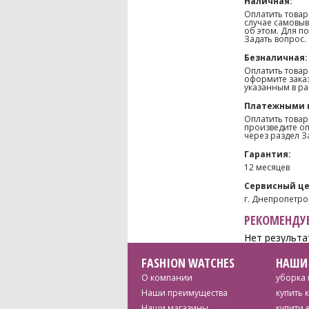
Наличная:
Оплатить товар
случае самовыв
об этом. Для п
Задать вопрос.
Безналичная:
Оплатить товар
оформите заказ
указанным в ра
Платежными 
Оплатить товар
произведите оп
через раздел З
Гарантия:
12 месяцев
Сервисный це
г. Днепропетров
РЕКОМЕНДУЕ
Нет результа
FASHION WATCHES
НАШИ
О компании
уборка 
Наши преимущества
купить 
Наши магазины
купити 