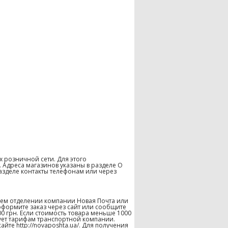
х розничной сети. Для этого
 Адреса магазинов указаны в разделе О
азделе контакты телефонам или через
шем отделении компании Новая Почта или
оформите заказ через сайт или сообщите
00 грн. Если стоимость товара меньше 1000
твует тарифам транспортной компании.
те http://novaposhta.ua/. Для получения