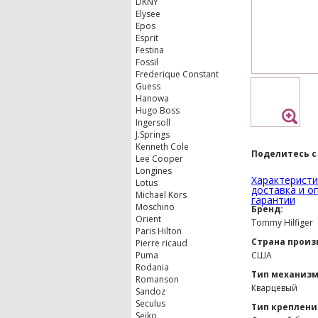
DKNY
Elysee
Epos
Esprit
Festina
Fossil
Frederique Constant
Guess
Hanowa
Hugo Boss
Ingersoll
J.Springs
Kenneth Cole
Поделитесь с
Lee Cooper
Longines
Характеристи
Lotus
доставка и о
Michael Kors
гарантии
Moschino
Бренд:
Orient
Tommy Hilfiger
Paris Hilton
Страна произ
Pierre ricaud
Puma
США
Rodania
Тип механизм
Romanson
Кварцевый
Sandoz
Seculus
Тип креплени
Seiko