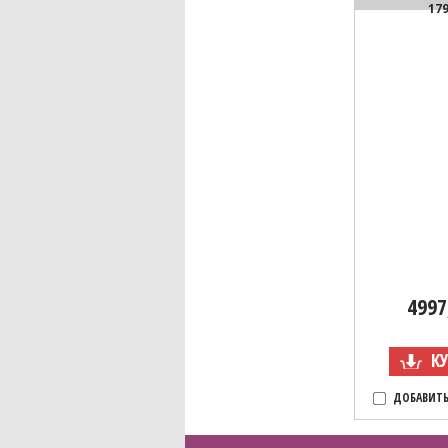
17
4997
К
ДОБАВИТЬ