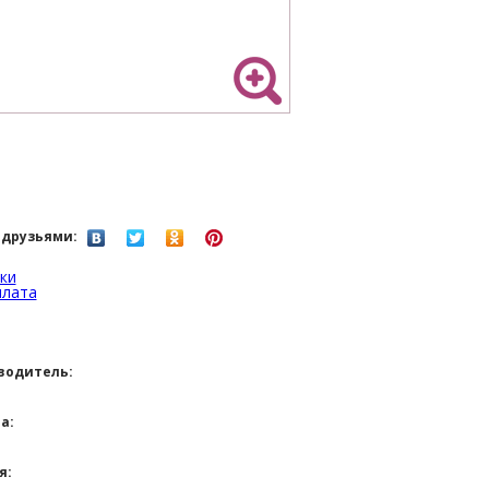
 друзьями:
ки
плата
водитель:
а:
я: