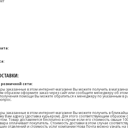
лет
ата:
са:
СТАВКИ:
 розничной сети:
ары заказанные в этом интернет-магазине Вы можете получить в магазина
м образом оформите заказ через сайт или сообщите менеджеру об этом.
получения помощи Вы можете обратиться к менеджеру по указанным в р
вопрос.
ары заказанные в этом интернет-магазине Вы можете получить в ближай
му Вам адресу (доставка курьером). Для этого соответствующим образом 
том. Товар доставляется бесплатно в случае если его стоимость свыше 10
товара оплачивает покупатель. Стоимость доставки в этом случае соответс
их отделений и стоимость услуг компании Нова Почта можно узнать на сай