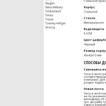
Стальной брас
Skagen
Swiss Military
Корпус:
Timberland
Стальной
Timex
Стекло:
Tissot
Минеральное
Tommy Hilfiger
Viceroy
Водозащита:
5 ATM
Цвет цифербл
Чёрный
Размер корпу
43х43х10 мм
СПОСОБЫ ДО
Самовывоз из
Часы и аксессу
соответствующи
компании. Для 
раздел Задать 
Новая почта:
Часы и аксессу
же по указанно
менеджеру об э
грн. доставку 
Адреса ближайш