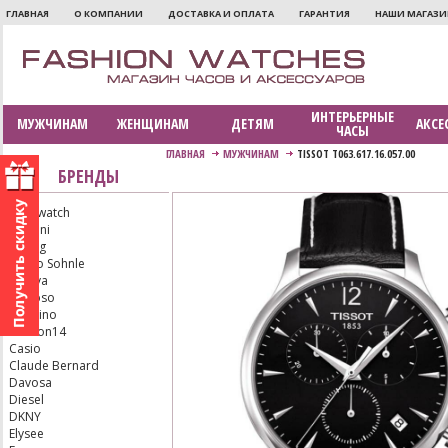
ГЛАВНАЯ
О КОМПАНИИ
ДОСТАВКА И ОПЛАТА
ГАРАНТИЯ
НАШИ МАГАЗ
ИНТЕРЬЕРНЫЕ
МУЖЧИНАМ
ЖЕНЩИНАМ
ДЕТЯМ
АКСЕ
ЧАСЫ
ГЛАВНАЯ
МУЖЧИНАМ
TISSOT T063.617.16.057.00
БРЕНДЫ
Aerowatch
Armani
Bering
Bruno Sohnle
Bulova
Calypso
Candino
Carbon14
Casio
Claude Bernard
Davosa
Diesel
DKNY
Elysee