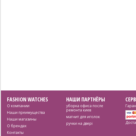
FASHION WATCHES
НАШИ ПАРТНЁРЫ
СЕР
О компании
уборка офиса после
Гаран
ремонта киев
Наши преимущества
магнит для иголок
Наши магазины
Доста
ручки на двері
О брендах
Контакты