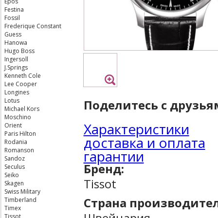
Epos
Festina
Fossil
Frederique Constant
Guess
Hanowa
Hugo Boss
Ingersoll
J.Springs
Kenneth Cole
Lee Cooper
Longines
Lotus
Поделитесь с друзья
Michael Kors
Moschino
Характеристики
Orient
Paris Hilton
доставка и оплата
Rodania
Romanson
гарантии
Sandoz
Бренд:
Seculus
Seiko
Tissot
Skagen
Swiss Military
Страна производител
Timberland
Timex
Швейцария
Tissot