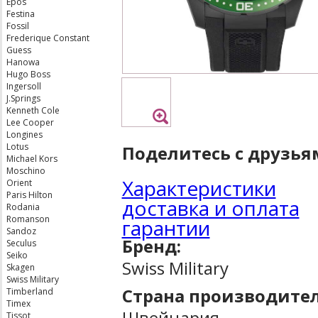
Epos
Festina
Fossil
Frederique Constant
Guess
Hanowa
Hugo Boss
Ingersoll
J.Springs
Kenneth Cole
Lee Cooper
Longines
Lotus
Поделитесь с друзья
Michael Kors
Moschino
Характеристики
Orient
Paris Hilton
доставка и оплата
Rodania
Romanson
гарантии
Sandoz
Бренд:
Seculus
Seiko
Swiss Military
Skagen
Swiss Military
Страна производител
Timberland
Timex
Швейцария
Tissot