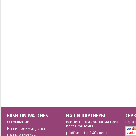
FASHION WATCHES
НАШИ ПАРТНЁРЫ
СЕР
О компании
клининговая компания киев
Гаран
после ремонта
Наши преимущества
pfaff smarter 140s цена
Наши магазины