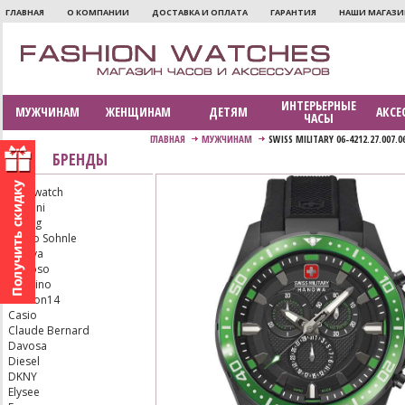
ГЛАВНАЯ
О КОМПАНИИ
ДОСТАВКА И ОПЛАТА
ГАРАНТИЯ
НАШИ МАГАЗ
ИНТЕРЬЕРНЫЕ
МУЖЧИНАМ
ЖЕНЩИНАМ
ДЕТЯМ
АКСЕ
ЧАСЫ
ГЛАВНАЯ
МУЖЧИНАМ
SWISS MILITARY 06-4212.27.007.0
БРЕНДЫ
Aerowatch
Armani
Bering
Bruno Sohnle
Bulova
Calypso
Candino
Carbon14
Casio
Claude Bernard
Davosa
Diesel
DKNY
Elysee