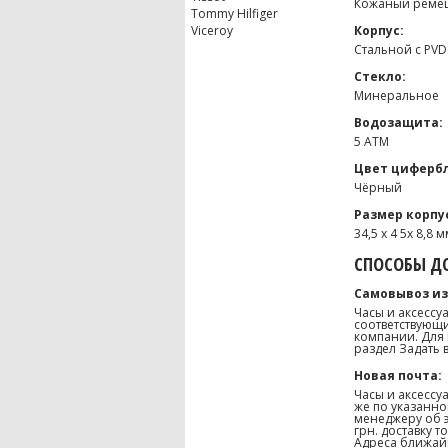
Кожаный реме
Tommy Hilfiger
Viceroy
Корпус:
Стальной с PV
Стекло:
Минеральное
Водозащита:
5 ATM
Цвет цифербл
Чёрный
Размер корпу
34,5 x 4 5х 8,8 м
СПОСОБЫ ДО
Самовывоз из
Часы и аксессу
соответствующи
компании. Для 
раздел Задать 
Новая почта:
Часы и аксессу
же по указанно
менеджеру об э
грн. доставку 
Адреса ближайш