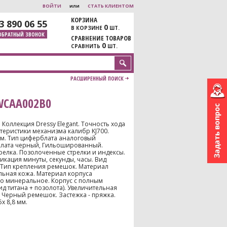
ВОЙТИ
или
СТАТЬ КЛИЕНТОМ
КОРЗИНА
3 890 06 55
0
В КОРЗИНЕ
ШТ.
ОБРАТНЫЙ ЗВОНОК
СРАВНЕНИЕ ТОВАРОВ
0
СРАВНИТЬ
ШТ.
РАСШИРЕННЫЙ ПОИСК
WCAA002B0
Коллекция Dressy Elegant. Точность хода
актеристики механизма калибр KJ700.
м. Тип циферблата аналоговый
рблата черный, Гильошированный.
релка. Позолоченные стрелки и индексы.
икация минуты, секунды, часы. Вид
 Тип крепления ремешок. Материал
ьная кожа. Материал корпуса
ло минеральное. Корпус с полным
д титана + позолота). Увеличительная
. Черный ремешок. Застежка - пряжка.
х 8,8 мм.