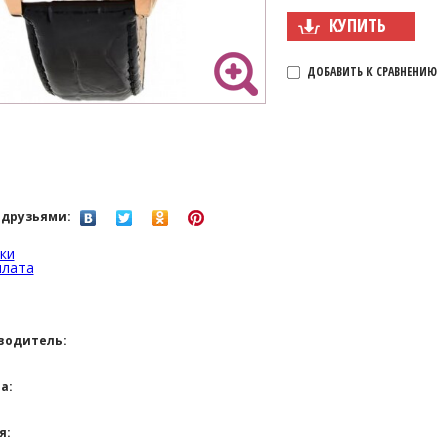
КУПИТЬ
ДОБАВИТЬ К СРАВНЕНИЮ
 друзьями:
ки
плата
водитель:
а:
я: