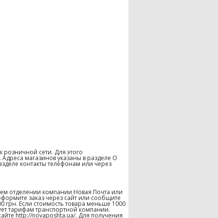
х розничной сети. Для этого
 Адреса магазинов указаны в разделе О
азделе контакты телефонам или через
шем отделении компании Новая Почта или
оформите заказ через сайт или сообщите
00 грн. Если стоимость товара меньше 1000
твует тарифам транспортной компании.
те http://novaposhta.ua/. Для получения