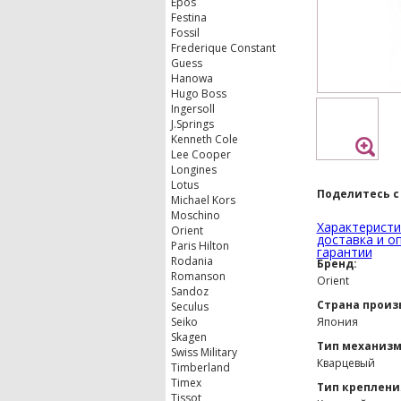
Epos
Festina
Fossil
Frederique Constant
Guess
Hanowa
Hugo Boss
Ingersoll
J.Springs
Kenneth Cole
Lee Cooper
Longines
Lotus
Поделитесь с
Michael Kors
Moschino
Характеристи
Orient
доставка и о
Paris Hilton
гарантии
Rodania
Бренд:
Romanson
Orient
Sandoz
Страна произ
Seculus
Seiko
Япония
Skagen
Тип механизм
Swiss Military
Кварцевый
Timberland
Timex
Тип креплени
Tissot