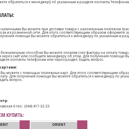
те обратиться к менеджеру по указанным в разделе контакты телефонам
ПЛАТЫ:
 наличными Вы можете при доставке товара с наложенным платежом тра
оза из розничной сети. Для этого соответствующим образом оформите з
олучения помощи Вы можете обратиться к менеджеру по указанным в раз
 безналичным способом Вы можете оплатив счет-фактуру на оплату товар
 через сайт или сообщите менеджеру об этом. Для получения помощи В
зделе контакты телефонам или через раздел Задать вопрос.
картами:
 Вы можете с помощью платежных карт. Для этого соответствующим образ
лату. Для получения помощи Вы можете обратиться к менеджеру по указ
адать вопрос.
нтр:
лавская 6 тел.: (044) 417-32-23
М КУПИТЬ:
IENT
ORIENT