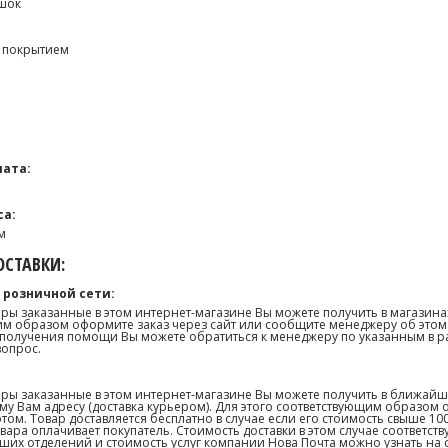
шок
D покрытием
ата:
са:
м
СТАВКИ:
 розничной сети:
ары заказанные в этом интернет-магазине Вы можете получить в магазина
м образом оформите заказ через сайт или сообщите менеджеру об этом.
получения помощи Вы можете обратиться к менеджеру по указанным в р
вопрос.
ары заказанные в этом интернет-магазине Вы можете получить в ближай
му Вам адресу (доставка курьером). Для этого соответствующим образом 
том. Товар доставляется бесплатно в случае если его стоимость свыше 10
товара оплачивает покупатель. Стоимость доставки в этом случае соответс
их отделений и стоимость услуг компании Нова Почта можно узнать на сай