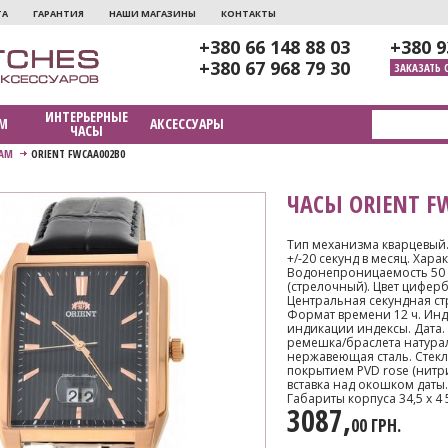
ТА
ГАРАНТИЯ
НАШИ МАГАЗИНЫ
КОНТАКТЫ
+380 66 148 88 03
+380 9
+380 67 968 79 30
ЗАКАЗАТЬ 
ИНТЕРЬЕРНЫЕ
М
АКСЕССУАРЫ
ЧАСЫ
АМ
ORIENT FWCAA002B0
ЧАСЫ ORIENT F
Тип механизма кварцевый. 
+/-20 секунд в месяц. Хар
Водонепроницаемость 50 
(стрелочный). Цвет цифе
Центральная секундная ст
Формат времени 12 ч. Инд
индикации индексы. Дата.
ремешка/браслета натурал
нержавеющая сталь. Стек
покрытием PVD rose (нитри
вставка над окошком даты
Габариты корпуса 34,5 x 4 5
3087,
00 ГРН.