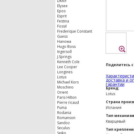
DKNY
Elysee
Epos
Esprit
Festina
Fossil
Frederique Constant
Guess
Hanowa
Hugo Boss
Ingersoll
J.Springs
Kenneth Cole
Поделитесь с
Lee Cooper
Longines
Характеристи
Lotus
доставка и о
Michael Kors
гарантии
Moschino
Бренд:
Orient
Lotus
Paris Hilton
Страна произ
Pierre ricaud
Puma
Испания
Rodania
Тип механизм
Romanson
Кварцевый
Sandoz
Seculus
Тип креплени
Seiko