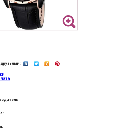
 друзьями:
ки
плата
водитель:
а:
я: