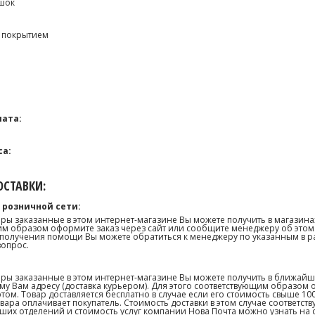
шок
D покрытием
ата:
са:
СТАВКИ:
 розничной сети:
ары заказанные в этом интернет-магазине Вы можете получить в магазина
м образом оформите заказ через сайт или сообщите менеджеру об этом.
получения помощи Вы можете обратиться к менеджеру по указанным в р
вопрос.
ары заказанные в этом интернет-магазине Вы можете получить в ближай
му Вам адресу (доставка курьером). Для этого соответствующим образом 
том. Товар доставляется бесплатно в случае если его стоимость свыше 10
товара оплачивает покупатель. Стоимость доставки в этом случае соответс
их отделений и стоимость услуг компании Нова Почта можно узнать на сай