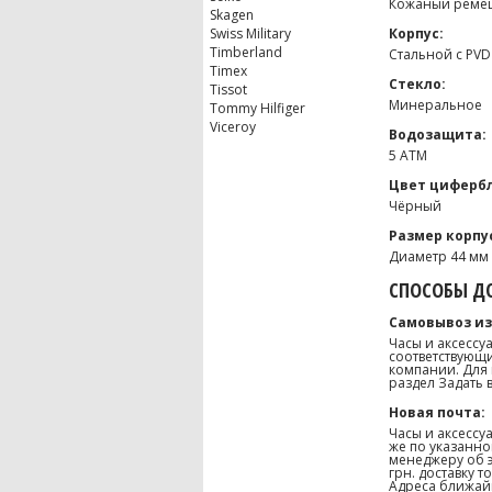
Кожаный реме
Skagen
Swiss Military
Корпус:
Timberland
Стальной с PV
Timex
Стекло:
Tissot
Минеральное
Tommy Hilfiger
Viceroy
Водозащита:
5 ATM
Цвет цифербл
Чёрный
Размер корпу
Диаметр 44 мм
СПОСОБЫ ДО
Самовывоз из
Часы и аксессу
соответствующи
компании. Для 
раздел Задать 
Новая почта:
Часы и аксессу
же по указанно
менеджеру об э
грн. доставку 
Адреса ближайш