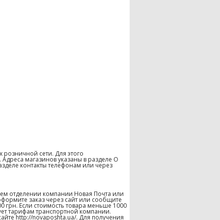
х розничной сети. Для этого
 Адреса магазинов указаны в разделе О
азделе контакты телефонам или через
шем отделении компании Новая Почта или
оформите заказ через сайт или сообщите
00 грн. Если стоимость товара меньше 1000
твует тарифам транспортной компании.
те http://novaposhta.ua/. Для получения