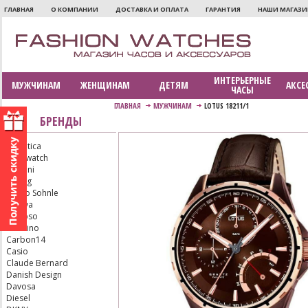
ГЛАВНАЯ
О КОМПАНИИ
ДОСТАВКА И ОПЛАТА
ГАРАНТИЯ
НАШИ МАГАЗ
ИНТЕРЬЕРНЫЕ
МУЖЧИНАМ
ЖЕНЩИНАМ
ДЕТЯМ
АКСЕ
ЧАСЫ
ГЛАВНАЯ
МУЖЧИНАМ
LOTUS 18211/1
БРЕНДЫ
Adriatica
Aerowatch
Armani
Bering
Bruno Sohnle
Bulova
Calypso
Candino
Carbon14
Casio
Claude Bernard
Danish Design
Davosa
Diesel