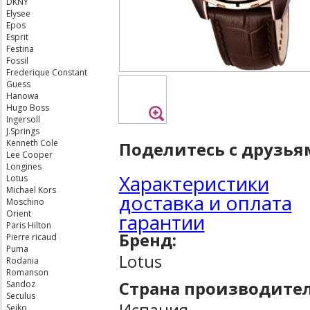
DKNY
Elysee
Epos
Esprit
Festina
Fossil
Frederique Constant
Guess
Hanowa
Hugo Boss
Ingersoll
J.Springs
Kenneth Cole
Поделитесь с друзья
Lee Cooper
Longines
Характеристики
Lotus
Michael Kors
доставка и оплата
Moschino
Orient
гарантии
Paris Hilton
Бренд:
Pierre ricaud
Puma
Lotus
Rodania
Romanson
Страна производител
Sandoz
Seculus
Испания
Seiko