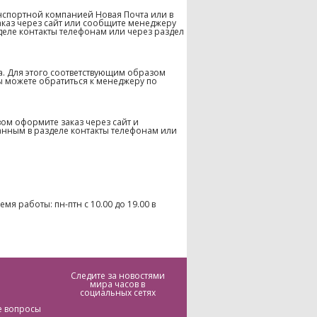
нспортной компанией Новая Почта или в
аказ через сайт или сообщите менеджеру
деле контакты телефонам или через раздел
а. Для этого соответствующим образом
ы можете обратиться к менеджеру по
ом оформите заказ через сайт и
анным в разделе контакты телефонам или
емя работы: пн-птн с 10.00 до 19.00 в
Следите за новостями
мира часов в
социальных сетях
е вопросы