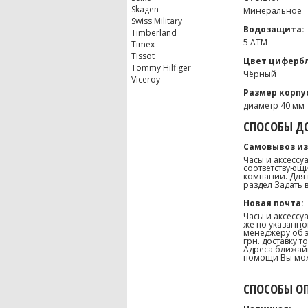
Skagen
Минеральное
Swiss Military
Водозащита:
Timberland
5 ATM
Timex
Tissot
Цвет цифербл
Tommy Hilfiger
Чёрный
Viceroy
Размер корпу
диаметр 40 мм
СПОСОБЫ ДО
Самовывоз из
Часы и аксессу
соответствующи
компании. Для 
раздел Задать 
Новая почта:
Часы и аксессу
же по указанно
менеджеру об э
грн. доставку 
Адреса ближайш
помощи Вы може
СПОСОБЫ О