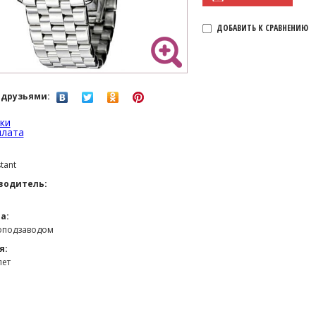
ДОБАВИТЬ К СРАВНЕНИЮ
 друзьями:
ки
плата
tant
водитель:
а:
топодзаводом
я:
лет