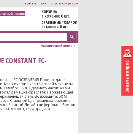
ВОЙТИ
или
СТАТЬ КЛИЕНТОМ
КОРЗИНА
ОБРАТНЫЙ ЗВОНОК
0
В КОРЗИНЕ
ШТ.
СРАВНЕНИЕ ТОВАРОВ
0
СРАВНИТЬ
ШТ.
РАСШИРЕННЫЙ ПОИСК
E CONSTANT FC-
Constant FC-303BN5B6B Производитель:
: Классические часы Часовой механизм:
м Калибр: FC-303 Диаметр часов: 40 мм
териал ремешка-браслета: Нержавеющая
Нержавеющая сталь Водозащита: 50 M
часов: Стальной Цвет ремешка-браслета:
лата: Черный Дизайн циферблата: Римские
асы, минуты, секунды, дата