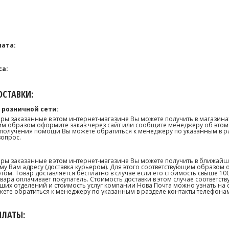
ата:
са:
СТАВКИ:
 розничной сети:
ары заказанные в этом интернет-магазине Вы можете получить в магазина
м образом оформите заказ через сайт или сообщите менеджеру об этом.
получения помощи Вы можете обратиться к менеджеру по указанным в р
вопрос.
ары заказанные в этом интернет-магазине Вы можете получить в ближай
му Вам адресу (доставка курьером). Для этого соответствующим образом 
том. Товар доставляется бесплатно в случае если его стоимость свыше 10
товара оплачивает покупатель. Стоимость доставки в этом случае соответс
их отделений и стоимость услуг компании Нова Почта можно узнать на сай
те обратиться к менеджеру по указанным в разделе контакты телефонам
ПЛАТЫ: