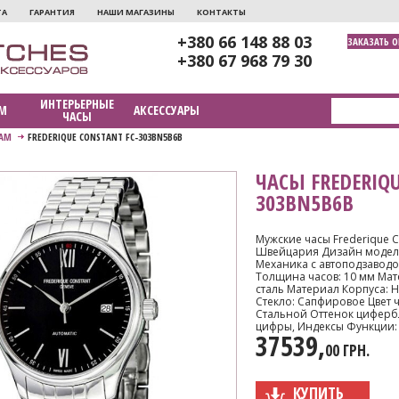
ТА
ГАРАНТИЯ
НАШИ МАГАЗИНЫ
КОНТАКТЫ
+380 66 148 88 03
ЗАКАЗАТЬ 
+380 67 968 79 30
ИНТЕРЬЕРНЫЕ
М
АКСЕССУАРЫ
ЧАСЫ
АМ
FREDERIQUE CONSTANT FC-303BN5B6B
ЧАСЫ FREDERIQU
303BN5B6B
Мужские часы Frederique 
Швейцария Дизайн модели
Механика с автоподзаводо
Толщина часов: 10 мм Ма
сталь Материал Корпуса: 
Стекло: Сапфировое Цвет 
Стальной Оттенок циферб
цифры, Индексы Функции: ч
37539,
00 ГРН.
КУПИТЬ