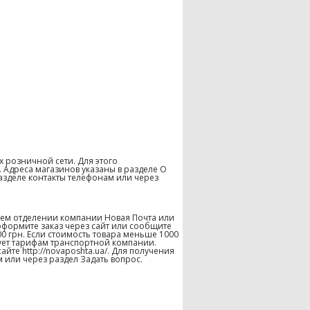
х розничной сети. Для этого
 Адреса магазинов указаны в разделе О
азделе контакты телефонам или через
шем отделении компании Новая Почта или
оформите заказ через сайт или сообщите
00 грн. Если стоимость товара меньше 1000
твует тарифам транспортной компании.
те http://novaposhta.ua/. Для получения
 или через раздел Задать вопрос.