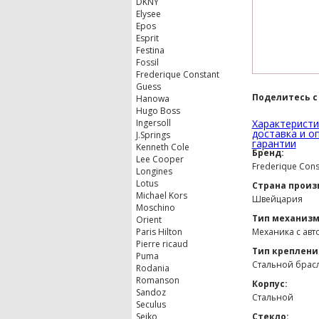
DKNY
Elysee
Epos
Esprit
Festina
Fossil
Frederique Constant
Guess
Поделитесь с
Hanowa
Hugo Boss
Ingersoll
Характеристи
доставка и о
J.Springs
гарантии
Kenneth Cole
Бренд:
Lee Cooper
Frederique Cons
Longines
Lotus
Страна произ
Michael Kors
Швейцария
Moschino
Тип механизм
Orient
Paris Hilton
Механика с ав
Pierre ricaud
Тип креплени
Puma
Стальной брас
Rodania
Romanson
Корпус:
Sandoz
Стальной
Seculus
Seiko
Стекло: