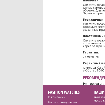
Наличная:
Оплатить товар
случае самовыв
об этом. Для п
Задать вопрос.
Безналичная:
Оплатить товар
оформите заказ
указанным в ра
Платежными 
Оплатить товар
произведите оп
через раздел З
Гарантия:
24 месяцев
Сервисный це
г. Киев ул. Саг
субботу с 10-00
РЕКОМЕНДУЕ
Нет результа
FASHION WATCHES
НАШИ
О компании
вывезти
мусор к
Наши преимущества