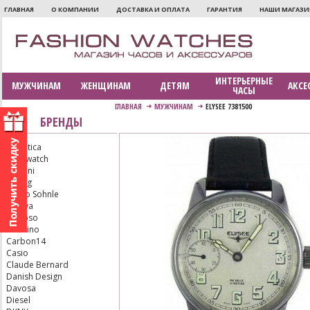
ГЛАВНАЯ
О КОМПАНИИ
ДОСТАВКА И ОПЛАТА
ГАРАНТИЯ
НАШИ МАГАЗ
ИНТЕРЬЕРНЫЕ
МУЖЧИНАМ
ЖЕНЩИНАМ
ДЕТЯМ
АКСЕ
ЧАСЫ
ГЛАВНАЯ
МУЖЧИНАМ
ELYSEE 7381500
БРЕНДЫ
Adriatica
Aerowatch
Armani
Bering
Bruno Sohnle
Bulova
Calypso
Candino
Carbon14
Casio
Claude Bernard
Danish Design
Davosa
Diesel