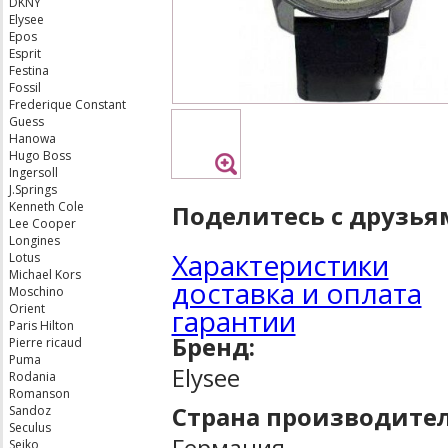
DKNY
Elysee
Epos
Esprit
Festina
Fossil
Frederique Constant
Guess
Hanowa
Hugo Boss
Ingersoll
J.Springs
Kenneth Cole
Поделитесь с друзья
Lee Cooper
Longines
Характеристики
Lotus
Michael Kors
доставка и оплата
Moschino
Orient
гарантии
Paris Hilton
Бренд:
Pierre ricaud
Puma
Elysee
Rodania
Romanson
Страна производител
Sandoz
Seculus
Германия
Seiko