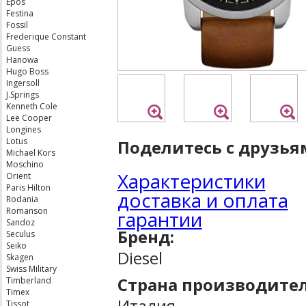
Epos
Festina
Fossil
Frederique Constant
Guess
Hanowa
Hugo Boss
Ingersoll
J.Springs
Kenneth Cole
Lee Cooper
Longines
Lotus
Поделитесь с друзья
Michael Kors
Moschino
Характеристики
Orient
Paris Hilton
доставка и оплата
Rodania
Romanson
гарантии
Sandoz
Бренд:
Seculus
Seiko
Diesel
Skagen
Swiss Military
Страна производител
Timberland
Timex
Италия
Tissot