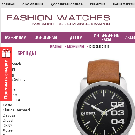
ГЛАВНАЯ
О КОМПАНИИ
ДОСТАВКА И ОПЛАТА
ГАРАНТИЯ
НАШИ МАГАЗ
ИНТЕРЬЕРНЫЕ
МУЖЧИНАМ
ЖЕНЩИНАМ
ДЕТЯМ
АКСЕ
ЧАСЫ
ГЛАВНАЯ
МУЖЧИНАМ
DIESEL DZ1513
БРЕНДЫ
Aerowatch
Armani
Bering
Bruno Sohnle
Bulova
Calypso
Candino
Carbon14
Casio
Claude Bernard
Davosa
Diesel
DKNY
Elysee