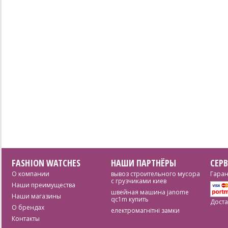
FASHION WATCHES
НАШИ ПАРТНЁРЫ
СЕР
О компании
вывоз строительного мусора
Гаран
с грузчиками киев
Наши преимущества
швейная машина janome
Наши магазины
qc1m купить
Доста
О брендах
електромагнітні замки
Контакты