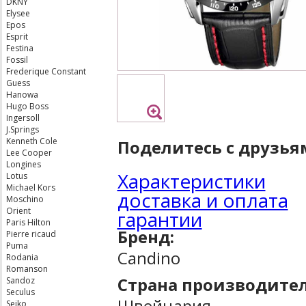
DKNY
Elysee
Epos
Esprit
Festina
Fossil
Frederique Constant
Guess
Hanowa
Hugo Boss
Ingersoll
J.Springs
Kenneth Cole
Поделитесь с друзья
Lee Cooper
Longines
Характеристики
Lotus
Michael Kors
доставка и оплата
Moschino
Orient
гарантии
Paris Hilton
Бренд:
Pierre ricaud
Puma
Candino
Rodania
Romanson
Страна производител
Sandoz
Seculus
Швейцария
Seiko