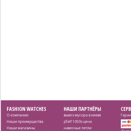
FASHION WATCHES
НАШИ ПАРТНЁРЫ
СЕР
О компании
вывоз мусора в киеве
Гаран
Наши преимущества
pfaff 1050s цена
Наши магазины
навесные петли