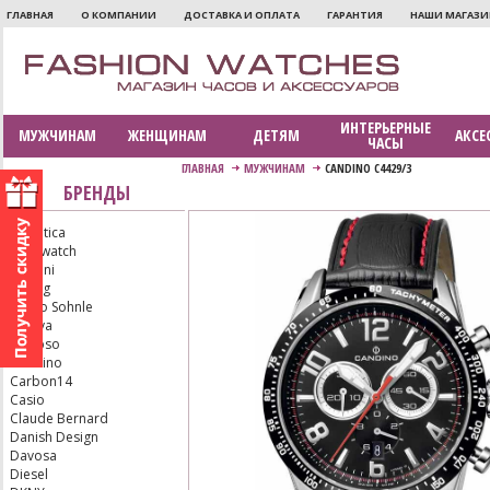
ГЛАВНАЯ
О КОМПАНИИ
ДОСТАВКА И ОПЛАТА
ГАРАНТИЯ
НАШИ МАГАЗ
ИНТЕРЬЕРНЫЕ
МУЖЧИНАМ
ЖЕНЩИНАМ
ДЕТЯМ
АКСЕ
ЧАСЫ
ГЛАВНАЯ
МУЖЧИНАМ
CANDINO C4429/3
БРЕНДЫ
Adriatica
Aerowatch
Armani
Bering
Bruno Sohnle
Bulova
Calypso
Candino
Carbon14
Casio
Claude Bernard
Danish Design
Davosa
Diesel