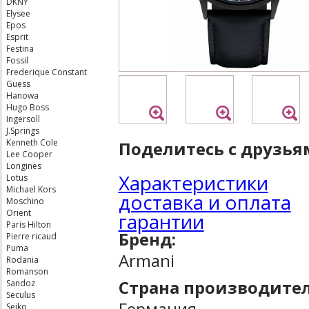
DKNY
Elysee
Epos
Esprit
Festina
Fossil
Frederique Constant
Guess
Hanowa
Hugo Boss
Ingersoll
J.Springs
Kenneth Cole
Поделитесь с друзья
Lee Cooper
Longines
Характеристики
Lotus
Michael Kors
доставка и оплата
Moschino
Orient
гарантии
Paris Hilton
Бренд:
Pierre ricaud
Puma
Armani
Rodania
Romanson
Страна производител
Sandoz
Seculus
Германия
Seiko