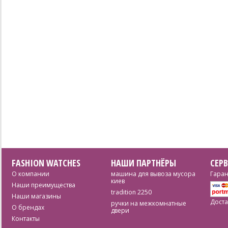
FASHION WATCHES
НАШИ ПАРТНЁРЫ
СЕР
О компании
машина для вывоза мусора
Гаран
киев
Наши преимущества
tradition 2250
Наши магазины
Доста
ручки на межкомнатные
О брендах
двери
Контакты