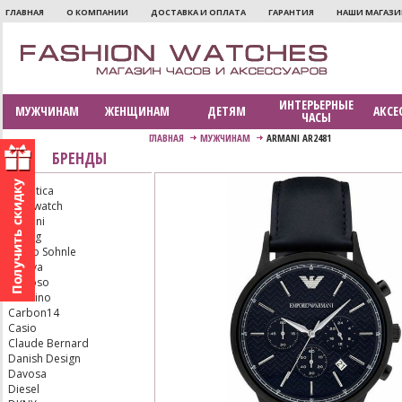
ГЛАВНАЯ
О КОМПАНИИ
ДОСТАВКА И ОПЛАТА
ГАРАНТИЯ
НАШИ МАГАЗ
ИНТЕРЬЕРНЫЕ
МУЖЧИНАМ
ЖЕНЩИНАМ
ДЕТЯМ
АКСЕ
ЧАСЫ
ГЛАВНАЯ
МУЖЧИНАМ
ARMANI AR2481
БРЕНДЫ
Adriatica
Aerowatch
Armani
Bering
Bruno Sohnle
Bulova
Calypso
Candino
Carbon14
Casio
Claude Bernard
Danish Design
Davosa
Diesel