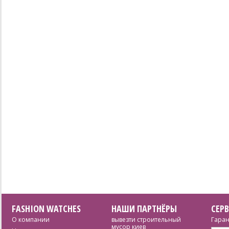
FASHION WATCHES
НАШИ ПАРТНЁРЫ
СЕР
О компании
вывезти строительный
Гаран
мусор киев