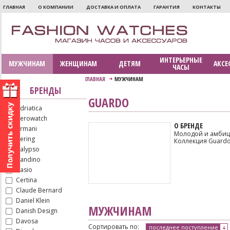
ГЛАВНАЯ
О КОМПАНИИ
ДОСТАВКА И ОПЛАТА
ГАРАНТИЯ
КОНТАКТЫ
ИНТЕРЬЕРНЫЕ
МУЖЧИНАМ
ЖЕНЩИНАМ
ДЕТЯМ
АКСЕ
ЧАСЫ
ГЛАВНАЯ
МУЖЧИНАМ
БРЕНДЫ
GUARDO
Adriatica
Aerowatch
О БРЕНДЕ
Armani
Молодой и амбиц
Bering
Коллекция Guardo
Calypso
Candino
Casio
Certina
Claude Bernard
Daniel Klein
МУЖЧИНАМ
Danish Design
Davosa
Сортировать по:
последнее поступление