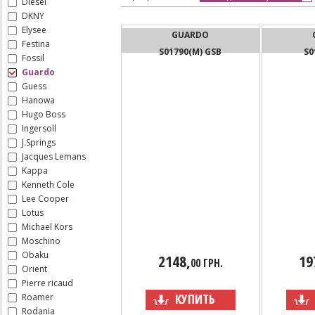
Diesel
DKNY
Elysee
GUARDO
Festina
S01790(M) GSB
S0
Fossil
Guardo
Guess
Hanowa
Hugo Boss
Ingersoll
J.Springs
Jacques Lemans
Kappa
Kenneth Cole
Lee Cooper
Lotus
Michael Kors
Moschino
Obaku
2148,
19
00 ГРН.
Orient
Pierre ricaud
КУПИТЬ
Roamer
Rodania