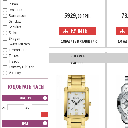
Puma
Rodania
5929,
78
00 ГРН.
Romanson
Sandoz
Seculus
КУПИТЬ
Seiko
Skagen
ДОБАВИТЬ К СРАВНЕНИЮ
ДОБАВ
Swiss Military
Timberland
Timex
BULOVA
Tissot
64B000
Tommy Hilfiger
Viceroy
ПОДОБРАТЬ ЧАСЫ
ЦЕНА, ГРН.
от:
до:
ПОЛ