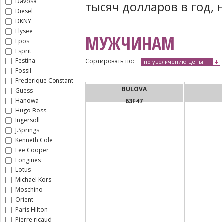
Davosa
тысяч долларов в год, 
Diesel
DKNY
Elysee
МУЖЧИНАМ
Epos
Esprit
Festina
Сортировать по:
по увеличению цены
Fossil
Frederique Constant
BULOVA
Guess
Hanowa
63F47
Hugo Boss
Ingersoll
J.Springs
Kenneth Cole
Lee Cooper
Longines
Lotus
Michael Kors
Moschino
Orient
Paris Hilton
Pierre ricaud