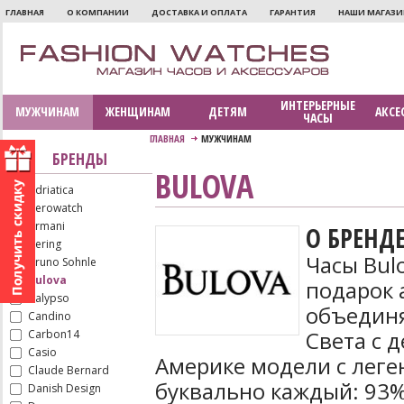
ГЛАВНАЯ
О КОМПАНИИ
ДОСТАВКА И ОПЛАТА
ГАРАНТИЯ
НАШИ МАГАЗ
ИНТЕРЬЕРНЫЕ
МУЖЧИНАМ
ЖЕНЩИНАМ
ДЕТЯМ
АКСЕ
ЧАСЫ
ГЛАВНАЯ
МУЖЧИНАМ
БРЕНДЫ
BULOVA
Adriatica
Aerowatch
Armani
О БРЕНД
Bering
Часы Bul
Bruno Sohnle
Bulova
подарок 
Calypso
объединя
Candino
Света с 
Carbon14
Casio
Америке модели с леге
Claude Bernard
буквально каждый: 93%
Danish Design