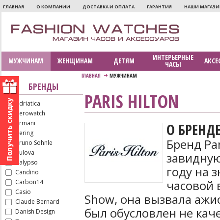
ГЛАВНАЯ
О КОМПАНИИ
ДОСТАВКА И ОПЛАТА
ГАРАНТИЯ
НАШИ МАГАЗ
ИНТЕРЬЕРНЫЕ
МУЖЧИНАМ
ЖЕНЩИНАМ
ДЕТЯМ
АКСЕ
ЧАСЫ
ГЛАВНАЯ
МУЖЧИНАМ
БРЕНДЫ
PARIS HILTON
Adriatica
Aerowatch
Armani
О БРЕНД
Bering
Бренд Par
Bruno Sohnle
Bulova
завидную
Calypso
году на 
Candino
часовой в
Carbon14
Casio
Show, она вызвала ажи
Claude Bernard
был обусловлен не кач
Danish Design