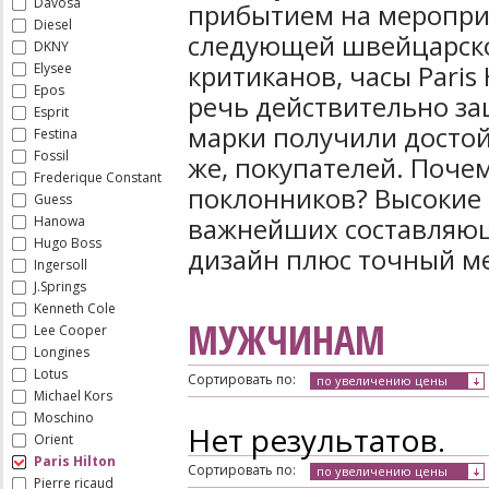
Davosa
прибытием на мероприя
Diesel
следующей швейцарско
DKNY
критиканов, часы Paris
Elysee
Epos
речь действительно за
Esprit
марки получили достой
Festina
Fossil
же, покупателей. Поче
Frederique Constant
поклонников? Высокие 
Guess
важнейших составляющ
Hanowa
Hugo Boss
дизайн плюс точный ме
Ingersoll
J.Springs
Kenneth Cole
МУЖЧИНАМ
Lee Cooper
Longines
Lotus
Сортировать по:
по увеличению цены
Michael Kors
Moschino
Нет результатов.
Orient
Paris Hilton
Сортировать по:
по увеличению цены
Pierre ricaud