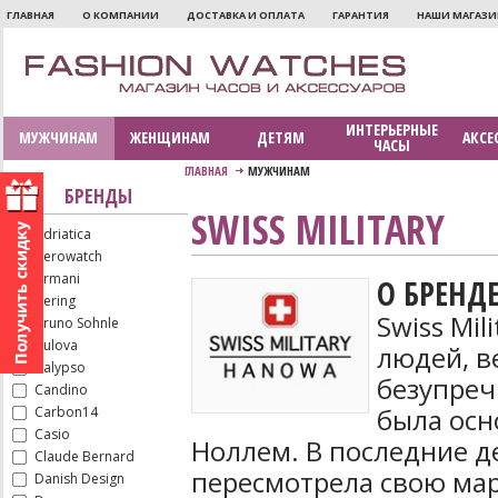
ГЛАВНАЯ
О КОМПАНИИ
ДОСТАВКА И ОПЛАТА
ГАРАНТИЯ
НАШИ МАГАЗ
ИНТЕРЬЕРНЫЕ
МУЖЧИНАМ
ЖЕНЩИНАМ
ДЕТЯМ
АКСЕ
ЧАСЫ
ГЛАВНАЯ
МУЖЧИНАМ
БРЕНДЫ
SWISS MILITARY
Adriatica
Aerowatch
Armani
О БРЕНД
Bering
Swiss Mil
Bruno Sohnle
Bulova
людей, в
Calypso
безупреч
Candino
была осн
Carbon14
Casio
Ноллем. В последние д
Claude Bernard
пересмотрела свою мар
Danish Design