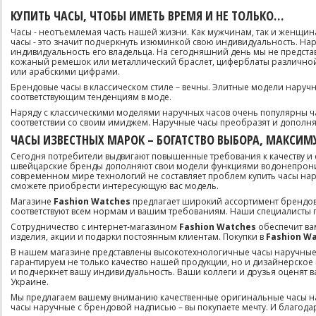
КУПИТЬ ЧАСЫ, ЧТОБЫ ИМЕТЬ ВРЕМЯ И НЕ ТОЛЬКО…
Часы - неотъемлемая часть нашей жизни. Как мужчинам, так и женщина
часы - это значит подчеркнуть изюминкой свою индивидуальность. Нару
индивидуальность его владельца. На сегодняшний день мы не предста
кожаный ремешок или металлический браслет, циферблаты различно
или арабскими цифрами.
Брендовые часы в классическом стиле – вечны. Элитные модели наручн
соответствующим тенденциям в моде.
Наряду с классическими моделями наручных часов очень популярны час
соответствии со своим имиджем. Наручные часы преобразят и дополня
ЧАСЫ ИЗВЕСТНЫХ МАРОК – БОГАТСТВО ВЫБОРА, МАКСИ
Сегодня потребители выдвигают повышенные требования к качеству и
швейцарские бренды дополняют свои модели функциями водонепроница
современном мире технологий не составляет проблем купить часы нар
сможете приобрести интересующую вас модель.
Магазине
Fashion Watches
предлагает широкий ассортимент брендов
соответствуют всем нормам и вашим требованиям. Наши специалисты 
Сотрудничество с интернет-магазином
Fashion Watches
обеспечит ва
изделия, акции и подарки постоянным клиентам. Покупки в
Fashion Wa
В нашем магазине представлены высокотехнологичные часы наручные ведущ
гарантируем не только качество нашей продукции, но и дизайнерское
и подчеркнет вашу индивидуальность. Ваши коллеги и друзья оценят 
Украине.
Мы предлагаем вашему вниманию качественные оригинальные часы нару
часы наручные с брендовой надписью – вы покупаете мечту. И благода