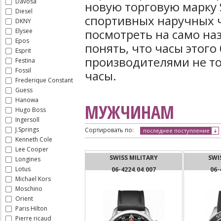
Davosa
новую торговую марку S
Diesel
спортивных наручных ч
DKNY
посмотреть на само наз
Elysee
Epos
понять, что часы этог
Esprit
производителями не тол
Festina
Fossil
часы.
Frederique Constant
Guess
Hanowa
МУЖЧИНАМ
Hugo Boss
Ingersoll
J.Springs
Сортировать по:
последнее поступление
Kenneth Cole
Lee Cooper
SWISS MILITARY
SWI
Longines
Lotus
06-4224.04.007
06-
Michael Kors
Moschino
Orient
Paris Hilton
Pierre ricaud