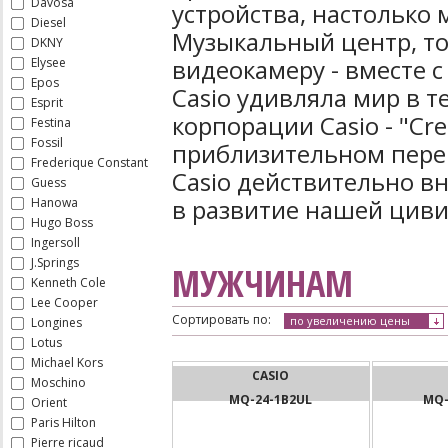
Davosa
устройства, настолько 
Diesel
Музыкальный центр, то
DKNY
видеокамеру - вместе 
Elysee
Epos
Casio удивляла мир в т
Esprit
корпорации Casio - "Сrea
Festina
Fossil
приблизительном перев
Frederique Constant
Casio действительно в
Guess
в развитие нашей цив
Hanowa
Hugo Boss
Ingersoll
J.Springs
МУЖЧИНАМ
Kenneth Cole
Lee Cooper
Сортировать по:
по увеличению цены
Longines
Lotus
Michael Kors
CASIO
Moschino
MQ-24-1B2UL
MQ-
Orient
Paris Hilton
Pierre ricaud