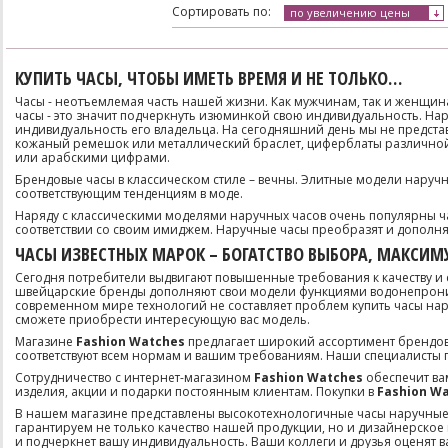
Сортировать по:
по увеличению цены
КУПИТЬ ЧАСЫ, ЧТОБЫ ИМЕТЬ ВРЕМЯ И НЕ ТОЛЬКО…
Часы - неотъемлемая часть нашей жизни. Как мужчинам, так и женщина
часы - это значит подчеркнуть изюминкой свою индивидуальность. Нару
индивидуальность его владельца. На сегодняшний день мы не предста
кожаный ремешок или металлический браслет, циферблаты различно
или арабскими цифрами.
Брендовые часы в классическом стиле – вечны. Элитные модели наручн
соответствующим тенденциям в моде.
Наряду с классическими моделями наручных часов очень популярны час
соответствии со своим имиджем. Наручные часы преобразят и дополня
ЧАСЫ ИЗВЕСТНЫХ МАРОК – БОГАТСТВО ВЫБОРА, МАКСИ
Сегодня потребители выдвигают повышенные требования к качеству и
швейцарские бренды дополняют свои модели функциями водонепроница
современном мире технологий не составляет проблем купить часы нар
сможете приобрести интересующую вас модель.
Магазине
Fashion Watches
предлагает широкий ассортимент брендов
соответствуют всем нормам и вашим требованиям. Наши специалисты 
Сотрудничество с интернет-магазином
Fashion Watches
обеспечит ва
изделия, акции и подарки постоянным клиентам. Покупки в
Fashion Wa
В нашем магазине представлены высокотехнологичные часы наручные ведущ
гарантируем не только качество нашей продукции, но и дизайнерское
и подчеркнет вашу индивидуальность. Ваши коллеги и друзья оценят 