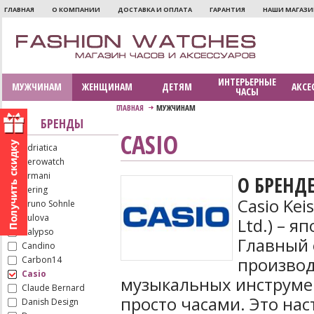
ГЛАВНАЯ
О КОМПАНИИ
ДОСТАВКА И ОПЛАТА
ГАРАНТИЯ
НАШИ МАГАЗ
ИНТЕРЬЕРНЫЕ
МУЖЧИНАМ
ЖЕНЩИНАМ
ДЕТЯМ
АКСЕ
ЧАСЫ
ГЛАВНАЯ
МУЖЧИНАМ
БРЕНДЫ
CASIO
Adriatica
Aerowatch
Armani
О БРЕНД
Bering
Casio Kei
Bruno Sohnle
Bulova
Ltd.) – я
Calypso
Главный 
Candino
производ
Carbon14
Casio
музыкальных инструмен
Claude Bernard
просто часами. Это н
Danish Design