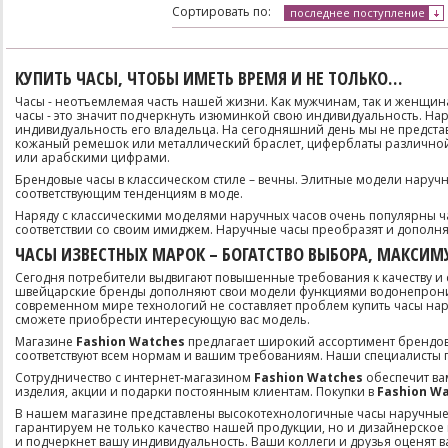
Сортировать по:
последнее поступление
КУПИТЬ ЧАСЫ, ЧТОБЫ ИМЕТЬ ВРЕМЯ И НЕ ТОЛЬКО…
Часы - неотъемлемая часть нашей жизни. Как мужчинам, так и женщина
часы - это значит подчеркнуть изюминкой свою индивидуальность. Нару
индивидуальность его владельца. На сегодняшний день мы не предста
кожаный ремешок или металлический браслет, циферблаты различно
или арабскими цифрами.
Брендовые часы в классическом стиле – вечны. Элитные модели наручн
соответствующим тенденциям в моде.
Наряду с классическими моделями наручных часов очень популярны час
соответствии со своим имиджем. Наручные часы преобразят и дополня
ЧАСЫ ИЗВЕСТНЫХ МАРОК – БОГАТСТВО ВЫБОРА, МАКСИ
Сегодня потребители выдвигают повышенные требования к качеству и
швейцарские бренды дополняют свои модели функциями водонепроница
современном мире технологий не составляет проблем купить часы нар
сможете приобрести интересующую вас модель.
Магазине
Fashion Watches
предлагает широкий ассортимент брендов
соответствуют всем нормам и вашим требованиям. Наши специалисты 
Сотрудничество с интернет-магазином
Fashion Watches
обеспечит ва
изделия, акции и подарки постоянным клиентам. Покупки в
Fashion Wa
В нашем магазине представлены высокотехнологичные часы наручные ведущ
гарантируем не только качество нашей продукции, но и дизайнерское
и подчеркнет вашу индивидуальность. Ваши коллеги и друзья оценят 