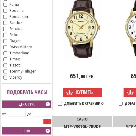
Puma
Rodania
Romanson
Sandoz
Seculus
Seiko
Skagen
Swiss Military
Timberland
Timex
Tissot
Tommy Hilfiger
651,
65
00 ГРН.
Viceroy
ПОДОБРАТЬ ЧАСЫ
КУПИТЬ
ДОБАВИТЬ К СРАВНЕНИЮ
ДОБАВ
ЦЕНА, ГРН.
от:
до:
CASIO
MTP-V001GL-7BUDF
MTP-
ПОЛ