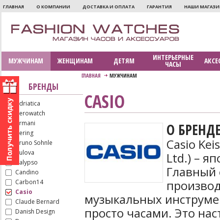
ГЛАВНАЯ
О КОМПАНИИ
ДОСТАВКА И ОПЛАТА
ГАРАНТИЯ
НАШИ МАГАЗ
ИНТЕРЬЕРНЫЕ
МУЖЧИНАМ
ЖЕНЩИНАМ
ДЕТЯМ
АКСЕ
ЧАСЫ
ГЛАВНАЯ
МУЖЧИНАМ
БРЕНДЫ
CASIO
Adriatica
Aerowatch
Armani
О БРЕНД
Bering
Casio Kei
Bruno Sohnle
Bulova
Ltd.) – я
Calypso
Главный 
Candino
производ
Carbon14
Casio
музыкальных инструмен
Claude Bernard
просто часами. Это н
Danish Design