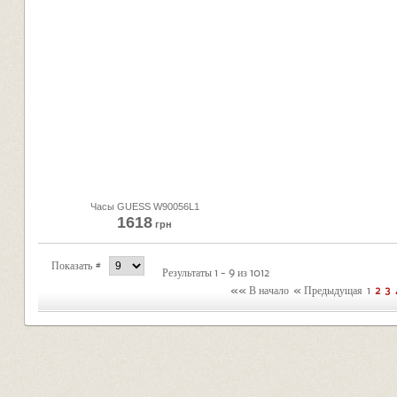
Часы GUESS W90056L1
1618
грн
Показать #
Результаты 1 - 9 из 1012
«« В начало
« Предыдущая
1
2
3