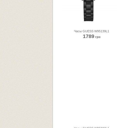
Часы GUESS W95139L1
1789
грн