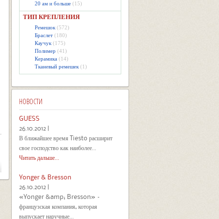
20 ам и больше
(15)
ТИП КРЕПЛЕНИЯ
Ремешок
(572)
Браслет
(180)
Каучук
(175)
Полимер
(41)
Керамика
(14)
Тканевый ремешек
(1)
НОВОСТИ
GUESS
26.10.2012 |
В ближайшее время Tiesto расширит
свое господство как наиболее...
Читать дальше...
Yonger & Bresson
26.10.2012 |
«Yonger &amp; Bresson» –
французская компания, которая
выпускает наручные...