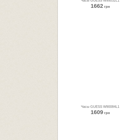
Часы GUESS W95032L1
1662
грн
Часы GUESS W90084L1
1609
грн