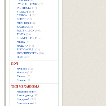
CANDINO
(69)
SWISS MILITARY
(22)
INGERSOLL
(47)
VICEROY
(83)
CARBON 14
(34)
BERING
(77)
MOSCHINO
(61)
JOWISSA
(33)
PARIS HILTON
(108)
TIMEX
(69)
KENNETH COLE
(53)
MOOG
(20)
MORGAN
(48)
JUST CAVALLI
(31)
MOSCHINO TEEN
(18)
FCUK
(60)
ПОЛ
Мужские
(425)
Женские
(519)
Унисекс
(25)
Детские
(18)
ТИП МЕХАНИЗМА
Механический
(6)
Автоподзавод
(97)
Кварцевый
(867)
Автокварцевый
(2)