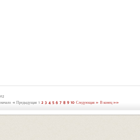
012
начало
« Предыдущая
1
2
3
4
5
6
7
8
9
10
Следующая »
В конец »»