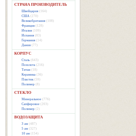
СТРАНА ПРОИЗВОДИТЕЛЬ
Швейцария
(164)
США
(270)
Великобритания
(108)
Франция
(128)
Италия
(109)
Испания
(83)
Германия
(14)
Дания
(77)
КОРПУС
Сталь
(643)
Позолота
(216)
Титан
(18)
Керамика
(36)
Пластик
(59)
Полимер
(8)
СТЕКЛО
Минеральное
(776)
Сапфировое
(203)
Полимер
(2)
ВОДОЗАЩИТА
3 ам
(487)
5 ам
(327)
10 ам
(154)