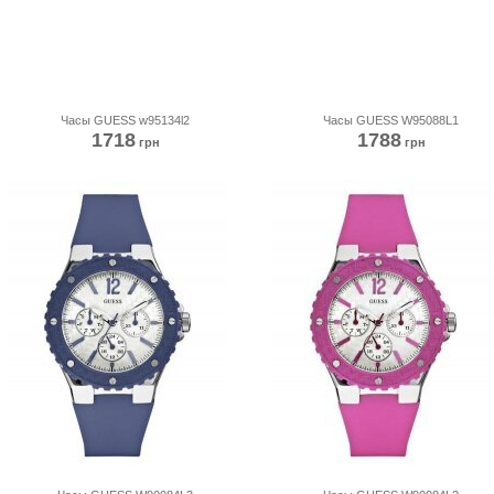
Часы GUESS w95134l2
Часы GUESS W95088L1
1718
1788
грн
грн