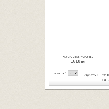
Часы GUESS W90056L1
1618
грн
Показать #
Результаты 1 - 9 из 1
«« В 